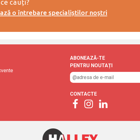
 ce cauți?
ză o întrebare specialiștilor noștri
ABONEAZĂ-TE
PENTRU NOUTAȚI
ecvente
CONTACTE