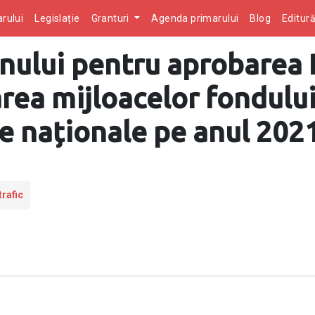
rului
Legislație
Granturi
Agenda primarului
Blog
Editur
nului pentru aprobarea
area mijloacelor fondului
e naționale pe anul 202
trafic