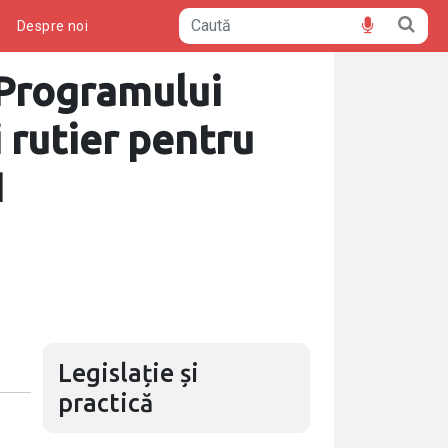
ă
Despre noi
 Programului
 rutier pentru
1
Legislație și
practică