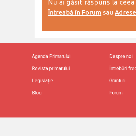
Nu ai găsit răspuns la ceea
Întreabă în Forum
sau
Adresea
Agenda Primarului
Despre noi
Revista primarului
Întrebări fr
Legislație
Granturi
Blog
Forum