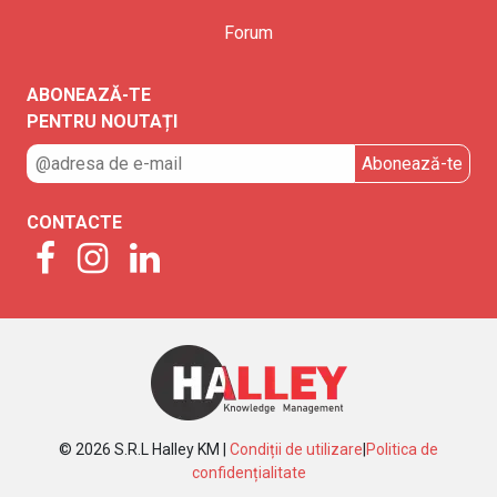
Forum
ABONEAZĂ-TE
PENTRU NOUTAȚI
CONTACTE
© 2026 S.R.L Halley KM |
Condiții de utilizare
|
Politica de
confidențialitate