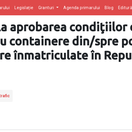
rului
Legislație
Granturi
Agenda primarului
Blog
Editur
la aprobarea condiţiilor
cu containere din/spre p
ere înmatriculate în Rep
trafic