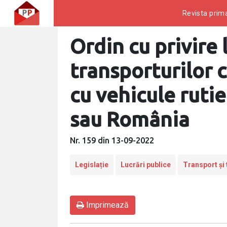
Revista prima
Ordin cu privire 
transporturilor 
cu vehicule ruti
sau România
Nr. 159 din 13-09-2022
Legislație
Lucrări publice
Transport și 
Imprimează