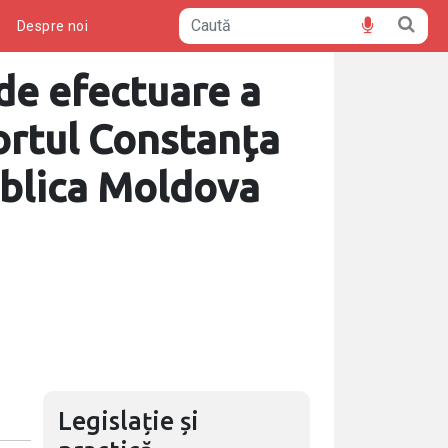
ă
Despre noi
 de efectuare a
ortul Constanța
ublica Moldova
Legislație și