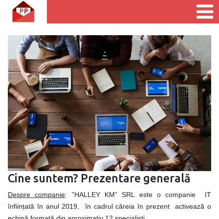
Cine suntem? Prezentare generală
Despre companie
: ”HALLEY KM” SRL este o companie IT
înființată în anul 2019, în cadrul căreia în prezent activează o
echipă formată din aproximativ 12 specialiști.