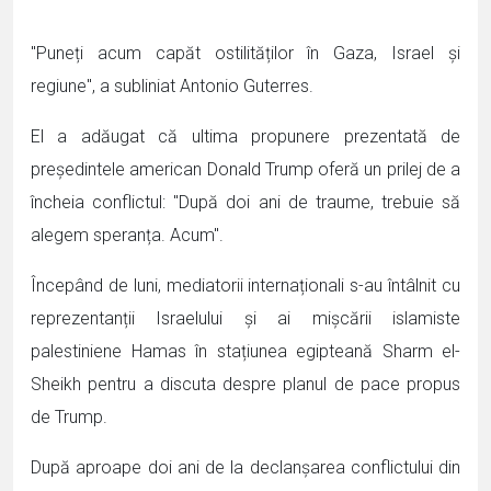
''Puneți acum capăt ostilităților în Gaza, Israel și
regiune'', a subliniat Antonio Guterres.
El a adăugat că ultima propunere prezentată de
președintele american Donald Trump oferă un prilej de a
încheia conflictul: ''După doi ani de traume, trebuie să
alegem speranța. Acum''.
Începând de luni, mediatorii internaționali s-au întâlnit cu
reprezentanții Israelului și ai mișcării islamiste
palestiniene Hamas în stațiunea egipteană Sharm el-
Sheikh pentru a discuta despre planul de pace propus
de Trump.
După aproape doi ani de la declanșarea conflictului din