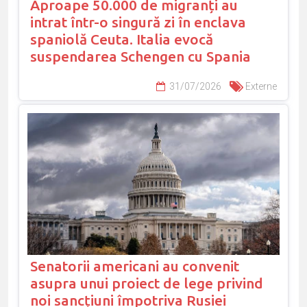
Aproape 50.000 de migranți au
intrat într-o singură zi în enclava
spaniolă Ceuta. Italia evocă
suspendarea Schengen cu Spania
31/07/2026
Externe
Senatorii americani au convenit
asupra unui proiect de lege privind
noi sancțiuni împotriva Rusiei