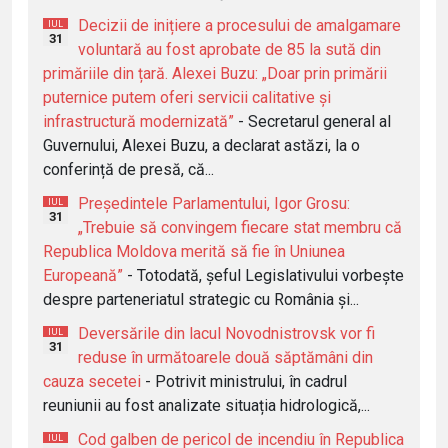
Decizii de inițiere a procesului de amalgamare
IUL
31
voluntară au fost aprobate de 85 la sută din
primăriile din țară. Alexei Buzu: „Doar prin primării
puternice putem oferi servicii calitative și
infrastructură modernizată”
- Secretarul general al
Guvernului, Alexei Buzu, a declarat astăzi, la o
conferință de presă, că...
Președintele Parlamentului, Igor Grosu:
IUL
31
„Trebuie să convingem fiecare stat membru că
Republica Moldova merită să fie în Uniunea
Europeană”
- Totodată, șeful Legislativului vorbește
despre parteneriatul strategic cu România și...
Deversările din lacul Novodnistrovsk vor fi
IUL
31
reduse în următoarele două săptămâni din
cauza secetei
- Potrivit ministrului, în cadrul
reuniunii au fost analizate situația hidrologică,...
Cod galben de pericol de incendiu în Republica
IUL