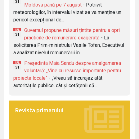
31
Moldova până pe 7 august
- Potrivit
meteorologilor, în intervalul vizat se va menține un
pericol excepțional de...
Guvernul propune măsuri țintite pentru a opri
IUL
31
practicile de remunerare exagerată
- La
solicitarea Prim-ministrului Vasile Tofan, Executivul
a analizat nivelul remunerării în...
Președinta Maia Sandu despre amalgamarea
IUL
31
voluntară: „Vine cu resurse importante pentru
proiecte locale”
- „Vreau să încurajez atât
autoritățile publice, cât și cetățenii să...
Revista primarului