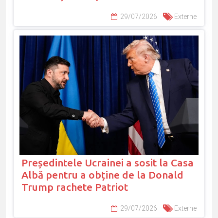
29/07/2026
Externe
Președintele Ucrainei a sosit la Casa
Albă pentru a obține de la Donald
Trump rachete Patriot
29/07/2026
Externe