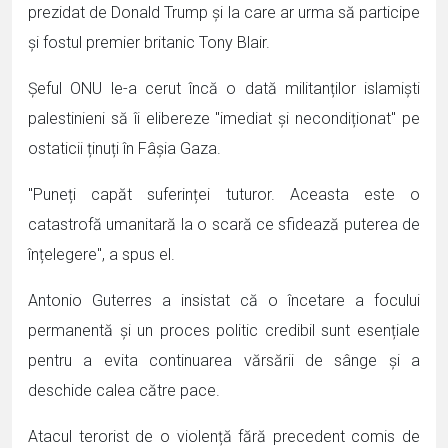
prezidat de Donald Trump și la care ar urma să participe
și fostul premier britanic Tony Blair.
Șeful ONU le-a cerut încă o dată militanților islamiști
palestinieni să îi elibereze ''imediat și necondiționat'' pe
ostaticii ținuți în Fâșia Gaza.
''Puneți capăt suferinței tuturor. Aceasta este o
catastrofă umanitară la o scară ce sfidează puterea de
înțelegere'', a spus el.
Antonio Guterres a insistat că o încetare a focului
permanentă și un proces politic credibil sunt esențiale
pentru a evita continuarea vărsării de sânge și a
deschide calea către pace.
Atacul terorist de o violență fără precedent comis de