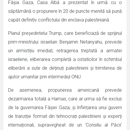
Fâșia Gaza, Casa Albă a prezentat în urmă cu o
săptămână o propunere în 20 de puncte menită să pună
capăt definitiv conflictului din enclava palestiniană.
Planul președintelui Trump, care beneficiază de sprijinul
prim-ministrului israelian Benjamin Netanyahu, prevede
un armistițiu imediat, retragerea treptată a armatei
israeliene, eliberarea completă a ostaticilor în schimbul
eliberării a sute de deținuți palestinieni și trimiterea de
ajutor umanitar prin intermediul ONU.
De asemenea, propunerea americană prevede
dezarmarea totală a Hamas, care ar urma să fie exclus
de la guvernarea Fâșiei Gaza, și înființarea unui guvern
de tranziție format din tehnocrați palestinieni și experți
internaționali, supravegheat de un 'Consiliu al Păcii'