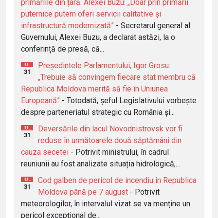
primăriile din țară. Alexei Buzu: „Doar prin primării
puternice putem oferi servicii calitative și
infrastructură modernizată”
- Secretarul general al
Guvernului, Alexei Buzu, a declarat astăzi, la o
conferință de presă, că...
Președintele Parlamentului, Igor Grosu:
IUL
31
„Trebuie să convingem fiecare stat membru că
Republica Moldova merită să fie în Uniunea
Europeană”
- Totodată, șeful Legislativului vorbește
despre parteneriatul strategic cu România și...
Deversările din lacul Novodnistrovsk vor fi
IUL
31
reduse în următoarele două săptămâni din
cauza secetei
- Potrivit ministrului, în cadrul
reuniunii au fost analizate situația hidrologică,...
Cod galben de pericol de incendiu în Republica
IUL
31
Moldova până pe 7 august
- Potrivit
meteorologilor, în intervalul vizat se va menține un
pericol excepțional de...