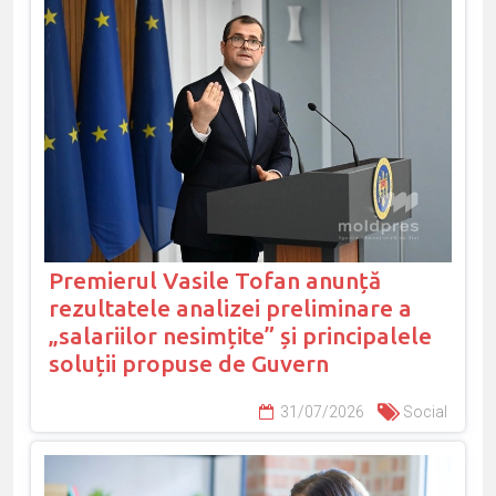
Premierul Vasile Tofan anunță
rezultatele analizei preliminare a
„salariilor nesimțite” și principalele
soluții propuse de Guvern
31/07/2026
Social