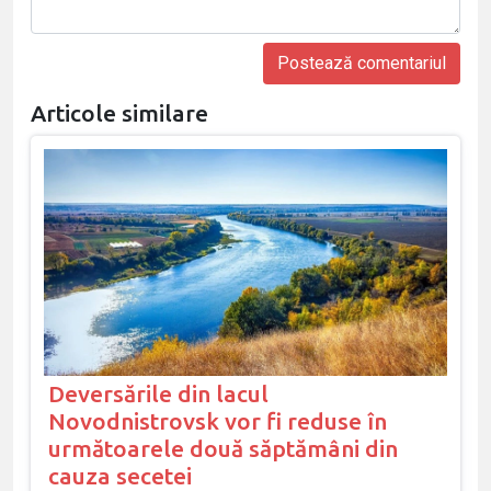
Articole similare
Deversările din lacul
Novodnistrovsk vor fi reduse în
următoarele două săptămâni din
cauza secetei