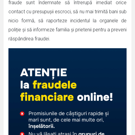
fraude sunt îndemnate să întrerupă imediat orice
contact cu presupușii escroci, să nu mai trimită bani sub
nicio formă, să raporteze incidentul la organele de
poliție și să informeze familia și prietenii pentru a preveni
răspândirea fraudei.