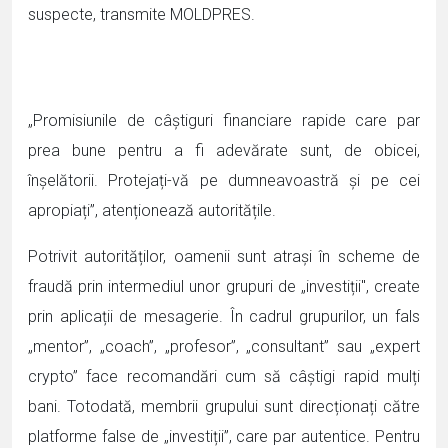
suspecte, transmite MOLDPRES.
„Promisiunile de câștiguri financiare rapide care par
prea bune pentru a fi adevărate sunt, de obicei,
înșelătorii. Protejați-vă pe dumneavoastră și pe cei
apropiați”, atenționează autoritățile.
Potrivit autorităților, oamenii sunt atrași în scheme de
fraudă prin intermediul unor grupuri de „investiții", create
prin aplicații de mesagerie. În cadrul grupurilor, un fals
„mentor”, „coach”, „profesor”, „consultant” sau „expert
crypto” face recomandări cum să câștigi rapid mulți
bani. Totodată, membrii grupului sunt direcționați către
platforme false de „investiții”, care par autentice. Pentru