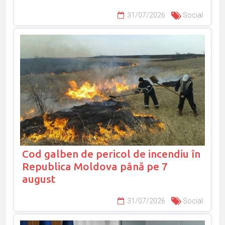
31/07/2026
Social
Cod galben de pericol de incendiu în
Republica Moldova până pe 7
august
31/07/2026
Social