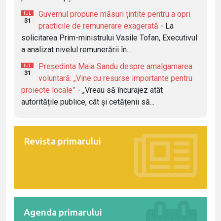
Guvernul propune măsuri țintite pentru a opri
IUL
31
practicile de remunerare exagerată
- La
solicitarea Prim-ministrului Vasile Tofan, Executivul
a analizat nivelul remunerării în...
Președinta Maia Sandu despre amalgamarea
IUL
31
voluntară: „Vine cu resurse importante pentru
proiecte locale”
- „Vreau să încurajez atât
autoritățile publice, cât și cetățenii să...
Revista primarului
Agenda primarului