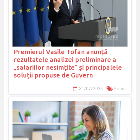
Premierul Vasile Tofan anunță
rezultatele analizei preliminare a
„salariilor nesimțite” și principalele
soluții propuse de Guvern
31/07/2026
Social