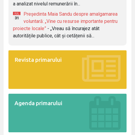
a analizat nivelul remunerării în...
Președinta Maia Sandu despre amalgamarea
IUL
31
voluntară: „Vine cu resurse importante pentru
proiecte locale”
- „Vreau să încurajez atât
autoritățile publice, cât și cetățenii să...
Revista primarului
Agenda primarului