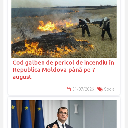
Cod galben de pericol de incendiu în
Republica Moldova până pe 7
august
31/07/2026
Social