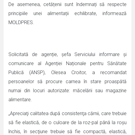
De asemenea, cetățenii sunt îndemnați să respecte
principiile unei alimentații echilibrate, informează
MOLDPRES.
Solicitată de agenție, șefa Serviciului informare și
comunicare al Agenției Naționale pentru Sănătate
Publică (ANSP), Olesea Croitor, a recomandat
persoanelor să procure carnea în stare proaspătă
numai din locuri autorizate: măcelării sau magazine
alimentare.
„Apreciaţi calitatea după consistenţa cărnii, care trebuie
să fie elastică, de o culoare de la roz-pal până la roşu
închis, în secţiune trebuie să fie compactă, elastică,