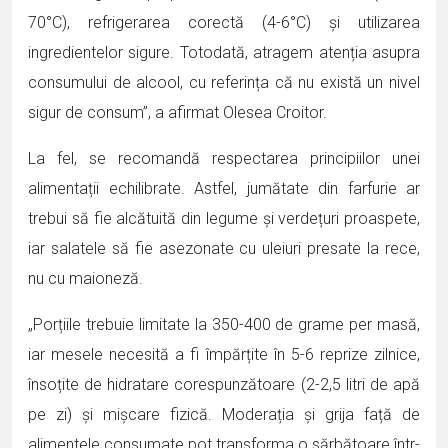
70°C), refrigerarea corectă (4-6°C) și utilizarea
ingredientelor sigure. Totodată, atragem atenția asupra
consumului de alcool, cu referința că nu există un nivel
sigur de consum”, a afirmat Olesea Croitor.
La fel, se recomandă respectarea principiilor unei
alimentații echilibrate. Astfel, jumătate din farfurie ar
trebui să fie alcătuită din legume și verdețuri proaspete,
iar salatele să fie asezonate cu uleiuri presate la rece,
nu cu maioneză.
„Porțiile trebuie limitate la 350-400 de grame per masă,
iar mesele necesită a fi împărțite în 5-6 reprize zilnice,
însoțite de hidratare corespunzătoare (2-2,5 litri de apă
pe zi) și mișcare fizică. Moderația și grija față de
alimentele consumate pot transforma o sărbătoare într-