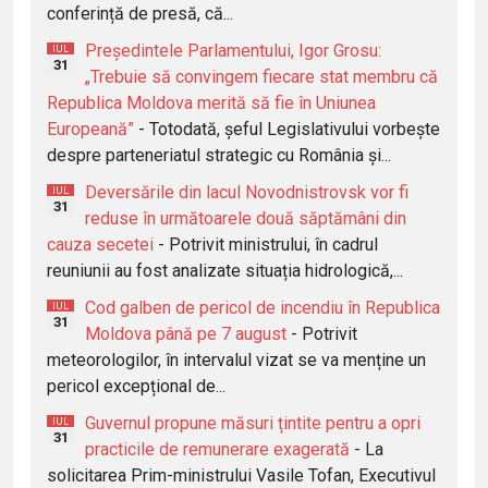
conferință de presă, că...
Președintele Parlamentului, Igor Grosu:
IUL
31
„Trebuie să convingem fiecare stat membru că
Republica Moldova merită să fie în Uniunea
Europeană”
- Totodată, șeful Legislativului vorbește
despre parteneriatul strategic cu România și...
Deversările din lacul Novodnistrovsk vor fi
IUL
31
reduse în următoarele două săptămâni din
cauza secetei
- Potrivit ministrului, în cadrul
reuniunii au fost analizate situația hidrologică,...
Cod galben de pericol de incendiu în Republica
IUL
31
Moldova până pe 7 august
- Potrivit
meteorologilor, în intervalul vizat se va menține un
pericol excepțional de...
Guvernul propune măsuri țintite pentru a opri
IUL
31
practicile de remunerare exagerată
- La
solicitarea Prim-ministrului Vasile Tofan, Executivul