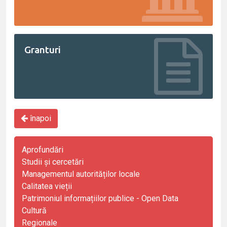
Granturi
înapoi
Aprofundări
Studii și cercetări
Managementul autorităților locale
Calitatea vieții
Patrimoniul informațiilor publice - Open Data
Cultură
Regionale