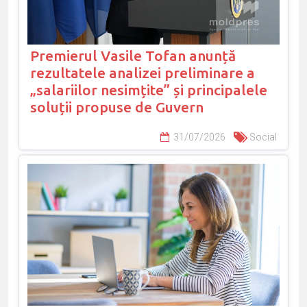
Premierul Vasile Tofan anunță
rezultatele analizei preliminare a
„salariilor nesimțite” și principalele
soluții propuse de Guvern
31/07/2026
Social