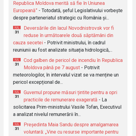
Republica Moldova merită să fie în Uniunea
Europeană”
- Totodată, șeful Legislativului vorbește
despre parteneriatul strategic cu România și...
Deversările din lacul Novodnistrovsk vor fi
IUL
31
reduse în următoarele două săptămâni din
cauza secetei
- Potrivit ministrului, în cadrul
reuniunii au fost analizate situația hidrologică,...
Cod galben de pericol de incendiu în Republica
IUL
31
Moldova până pe 7 august
- Potrivit
meteorologilor, în intervalul vizat se va menține un
pericol excepțional de...
Guvernul propune măsuri țintite pentru a opri
IUL
31
practicile de remunerare exagerată
- La
solicitarea Prim-ministrului Vasile Tofan, Executivul
a analizat nivelul remunerării în...
Președinta Maia Sandu despre amalgamarea
IUL
31
voluntară: „Vine cu resurse importante pentru