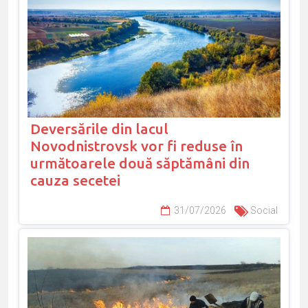
Deversările din lacul
Novodnistrovsk vor fi reduse în
următoarele două săptămâni din
cauza secetei
31/07/2026
Social