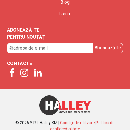
Blog
Forum
ABONEAZĂ-TE
PENTRU NOUTAȚI
CONTACTE
© 2026 S.R.L Halley KM |
Condiții de utilizare
|
Politica de
confidențialitate