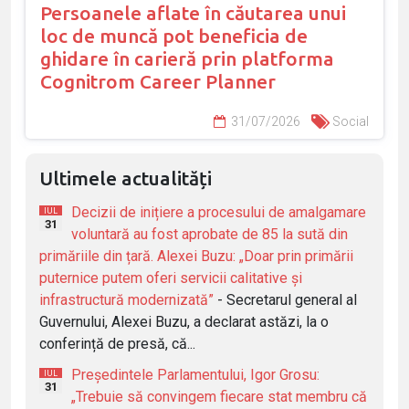
Persoanele aflate în căutarea unui
loc de muncă pot beneficia de
ghidare în carieră prin platforma
Cognitrom Career Planner
31/07/2026
Social
Ultimele actualități
Decizii de inițiere a procesului de amalgamare
IUL
31
voluntară au fost aprobate de 85 la sută din
primăriile din țară. Alexei Buzu: „Doar prin primării
puternice putem oferi servicii calitative și
infrastructură modernizată”
- Secretarul general al
Guvernului, Alexei Buzu, a declarat astăzi, la o
conferință de presă, că...
Președintele Parlamentului, Igor Grosu:
IUL
31
„Trebuie să convingem fiecare stat membru că