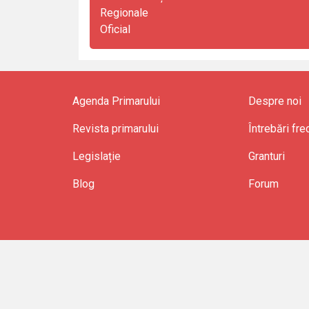
Regionale
Oficial
Agenda Primarului
Despre noi
Revista primarului
Întrebări fr
Legislație
Granturi
Blog
Forum