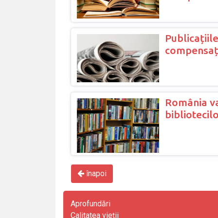
Publicațiil
compensații
România va
biblioteci
înapoi
Aprofundări
Calitatea vieții