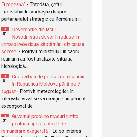
Europeană”
- Totodată, șeful
Legislativului vorbește despre
parteneriatul strategic cu România și...
Deversările din lacul
IUL
31
Novodnistrovsk vor fi reduse în
următoarele două săptămâni din cauza
secetei
- Potrivit ministrului, în cadrul
reuniunii au fost analizate situația
hidrologică,...
Cod galben de pericol de incendiu
IUL
31
în Republica Moldova până pe 7
august
- Potrivit meteorologilor, în
intervalul vizat se va menține un pericol
excepțional de...
Guvernul propune măsuri țintite
IUL
31
pentru a opri practicile de
remunerare exagerată
- La solicitarea