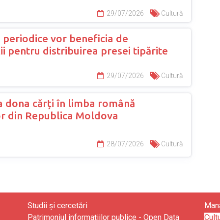
29/07/2026
Cultură
e periodice vor beneficia de
 pentru distribuirea presei tipărite
29/07/2026
Cultură
 dona cărți în limba română
lor din Republica Moldova
28/07/2026
Cultură
Studii și cercetări
Mana
Patrimoniul informațiilor publice - Open Data
Cult