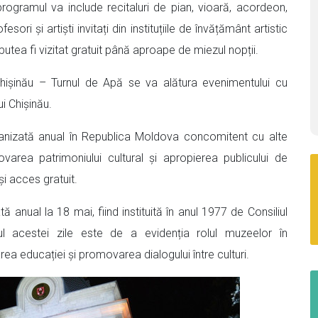
rogramul va include recitaluri de pian, vioară, acordeon,
ori și artiști invitați din instituțiile de învățământ artistic
 putea fi vizitat gratuit până aproape de miezul nopții.
Chișinău – Turnul de Apă se va alătura evenimentului cu
ui Chișinău.
nizată anual în Republica Moldova concomitent cu alte
rea patrimoniului cultural și apropierea publicului de
 și acces gratuit.
anual la 18 mai, fiind instituită în anul 1977 de Consiliul
ul acestei zile este de a evidenția rolul muzeelor în
rea educației și promovarea dialogului între culturi.