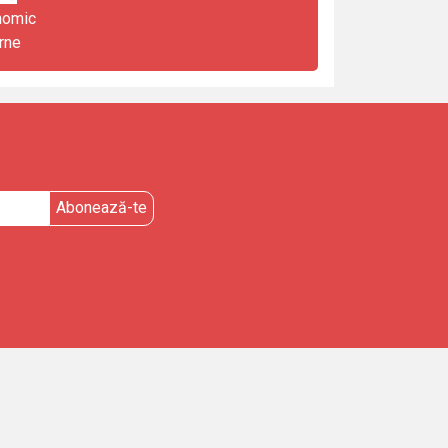
nomic
rne