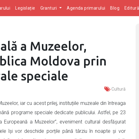
rului
Legislație
Granturi
Agenda primarului
Blog
Editur
ală a Muzeelor,
blica Moldova prin
ale speciale
Cultură
eelor, iar cu acest prilej, instituțiile muzeale din întreaga
mână programe speciale dedicate publicului. Astfel, pe 23
ea Europeană a Muzeelor”, eveniment cultural desfășurat
e își vor deschide porțile până târziu în noapte și vor