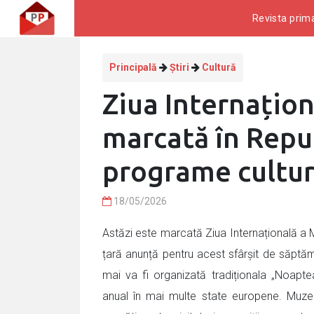
Revista prima
Principală
Știri
Cultură
Ziua Internațion
marcată în Repu
programe cultur
18/05/2026
Astăzi este marcată Ziua Internațională a Muz
țară anunță pentru acest sfârșit de săptă
mai va fi organizată tradiționala „Noapt
anual în mai multe state europene. Muzeel