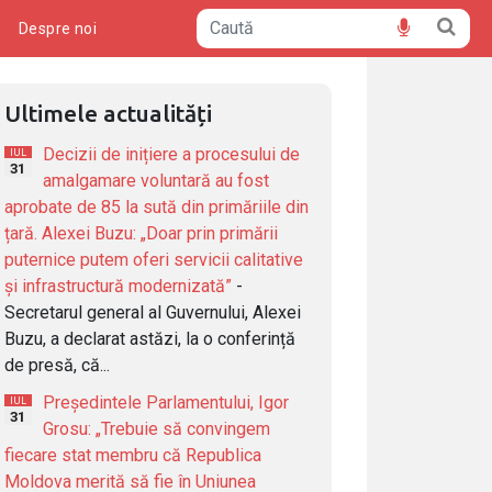
ă
Despre noi
Ultimele actualități
Decizii de inițiere a procesului de
IUL
31
amalgamare voluntară au fost
aprobate de 85 la sută din primăriile din
țară. Alexei Buzu: „Doar prin primării
puternice putem oferi servicii calitative
și infrastructură modernizată”
-
Secretarul general al Guvernului, Alexei
Buzu, a declarat astăzi, la o conferință
de presă, că...
Președintele Parlamentului, Igor
IUL
31
Grosu: „Trebuie să convingem
fiecare stat membru că Republica
Moldova merită să fie în Uniunea