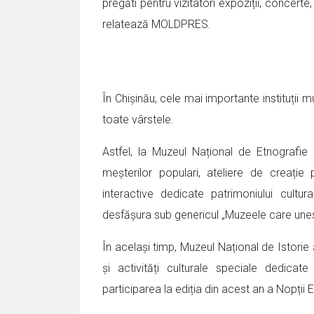
pregăti pentru vizitatori expoziții, concerte
relatează MOLDPRES.
În Chișinău, cele mai importante instituții 
toate vârstele.
Astfel, la Muzeul Național de Etnografie 
meșterilor populari, ateliere de creație 
interactive dedicate patrimoniului cultu
desfășura sub genericul „Muzeele care unes
În același timp, Muzeul Național de Istorie
și activități culturale speciale dedicate
participarea la ediția din acest an a Nopții