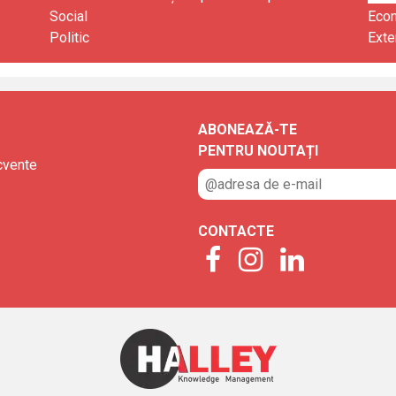
Social
Eco
Politic
Exte
ABONEAZĂ-TE
PENTRU NOUTAȚI
ecvente
CONTACTE