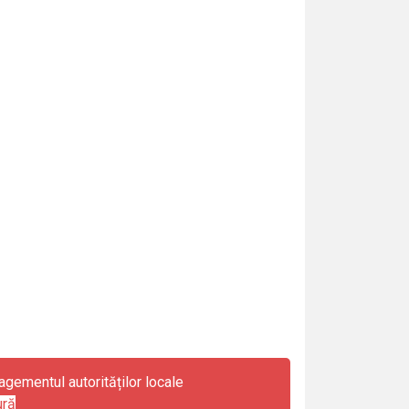
gementul autorităților locale
ură