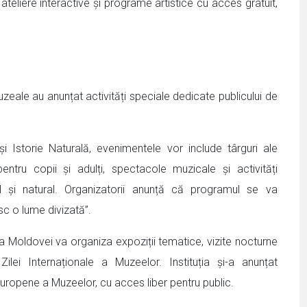
, ateliere interactive și programe artistice cu acces gratuit,
muzeale au anunțat activități speciale dedicate publicului de
și Istorie Naturală, evenimentele vor include târguri ale
pentru copii și adulți, spectacole muzicale și activități
ral și natural. Organizatorii anunță că programul se va
c o lume divizată”.
 a Moldovei va organiza expoziții tematice, vizite nocturne
 Zilei Internaționale a Muzeelor. Instituția și-a anunțat
 Europene a Muzeelor, cu acces liber pentru public.