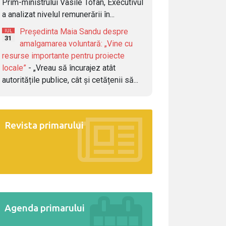
Prim-ministrului Vasile Tofan, Executivul
a analizat nivelul remunerării în...
Președinta Maia Sandu despre
IUL
31
amalgamarea voluntară: „Vine cu
resurse importante pentru proiecte
locale”
- „Vreau să încurajez atât
autoritățile publice, cât și cetățenii să...
Revista primarului
Agenda primarului