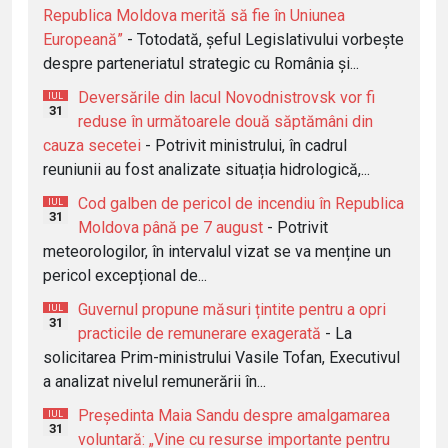
Republica Moldova merită să fie în Uniunea
Europeană”
- Totodată, șeful Legislativului vorbește
despre parteneriatul strategic cu România și...
Deversările din lacul Novodnistrovsk vor fi
IUL
31
reduse în următoarele două săptămâni din
cauza secetei
- Potrivit ministrului, în cadrul
reuniunii au fost analizate situația hidrologică,...
Cod galben de pericol de incendiu în Republica
IUL
31
Moldova până pe 7 august
- Potrivit
meteorologilor, în intervalul vizat se va menține un
pericol excepțional de...
Guvernul propune măsuri țintite pentru a opri
IUL
31
practicile de remunerare exagerată
- La
solicitarea Prim-ministrului Vasile Tofan, Executivul
a analizat nivelul remunerării în...
Președinta Maia Sandu despre amalgamarea
IUL
31
voluntară: „Vine cu resurse importante pentru