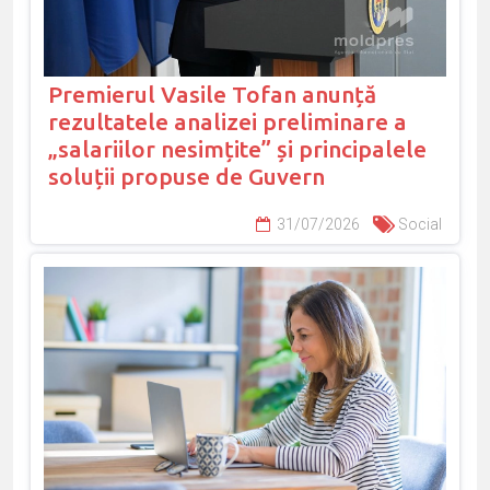
Premierul Vasile Tofan anunță
rezultatele analizei preliminare a
„salariilor nesimțite” și principalele
soluții propuse de Guvern
31/07/2026
Social