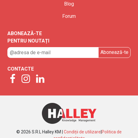
Blog
Forum
ABONEAZĂ-TE
PENTRU NOUTAȚI
CONTACTE
© 2026 S.R.L Halley KM |
Condiții de utilizare
|
Politica de