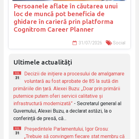
Persoanele aflate în căutarea unui
loc de muncă pot beneficia de
ghidare în carieră prin platforma
Cognitrom Career Planner
31/07/2026
Social
Ultimele actualități
Decizii de inițiere a procesului de amalgamare
IUL
31
voluntară au fost aprobate de 85 la sută din
primăriile din țară. Alexei Buzu: „Doar prin primării
puternice putem oferi servicii calitative și
infrastructură modernizată”
- Secretarul general al
Guvernului, Alexei Buzu, a declarat astăzi, la o
conferință de presă, că...
Președintele Parlamentului, Igor Grosu:
IUL
31
„Trebuie să convingem fiecare stat membru că