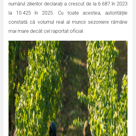
numărul zilierilor declarați a crescut de la 6.687 în 2023
la 10.425 în 2025. Cu toate acestea, autoritățile
constată că volumul real al muncii sezoniere rămâne
mai mare decât cel raportat oficial.