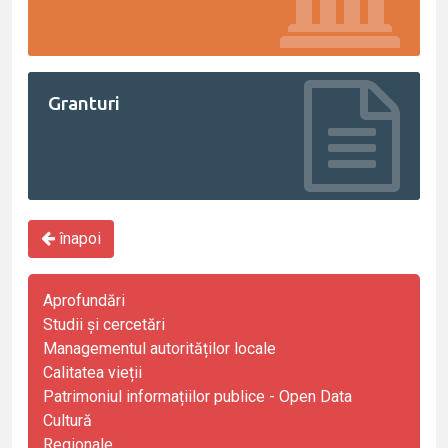
Granturi
înapoi
Aprofundări
Studii și cercetări
Managementul autorităților locale
Calitatea vieții
Patrimoniul informațiilor publice - Open Data
Cultură
Regionale