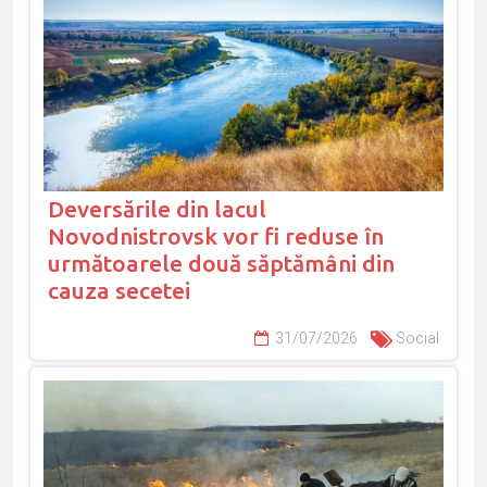
Deversările din lacul
Novodnistrovsk vor fi reduse în
următoarele două săptămâni din
cauza secetei
31/07/2026
Social