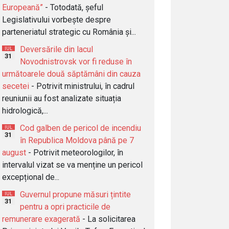
Europeană”
- Totodată, șeful
Legislativului vorbește despre
parteneriatul strategic cu România și...
Deversările din lacul
IUL
31
Novodnistrovsk vor fi reduse în
următoarele două săptămâni din cauza
secetei
- Potrivit ministrului, în cadrul
reuniunii au fost analizate situația
hidrologică,...
Cod galben de pericol de incendiu
IUL
31
în Republica Moldova până pe 7
august
- Potrivit meteorologilor, în
intervalul vizat se va menține un pericol
excepțional de...
Guvernul propune măsuri țintite
IUL
31
pentru a opri practicile de
remunerare exagerată
- La solicitarea