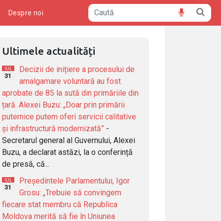
ă
Despre noi
Ultimele actualități
Decizii de inițiere a procesului de
IUL
31
amalgamare voluntară au fost
aprobate de 85 la sută din primăriile din
țară. Alexei Buzu: „Doar prin primării
puternice putem oferi servicii calitative
și infrastructură modernizată”
-
Secretarul general al Guvernului, Alexei
Buzu, a declarat astăzi, la o conferință
de presă, că...
Președintele Parlamentului, Igor
IUL
31
Grosu: „Trebuie să convingem
fiecare stat membru că Republica
Moldova merită să fie în Uniunea