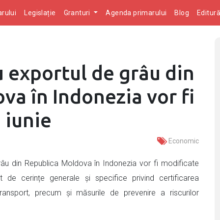
rului
Legislație
Granturi
Agenda primarului
Blog
Editur
 exportul de grâu din
a în Indonezia vor fi
 iunie
Economic
grâu din Republica Moldova în Indonezia vor fi modificate
t de cerințe generale și specifice privind certificarea
transport, precum și măsurile de prevenire a riscurilor