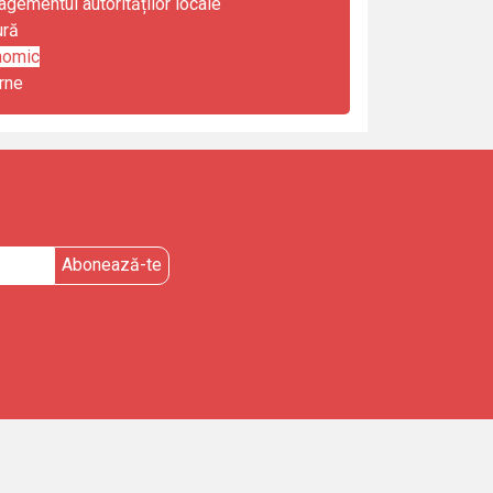
gementul autorităților locale
ură
nomic
rne