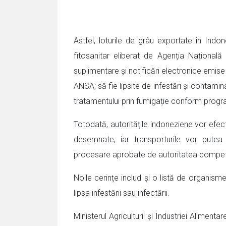
Astfel, loturile de grâu exportate în Indon
fitosanitar eliberat de Agenția Națională
suplimentare și notificări electronice emise
ANSA; să fie lipsite de infestări și contamina
tratamentului prin fumigație conform progra
Totodată, autoritățile indoneziene vor efect
desemnate, iar transporturile vor putea 
procesare aprobate de autoritatea compet
Noile cerințe includ și o listă de organisme
lipsa infestării sau infectării.
Ministerul Agriculturii și Industriei Alimen