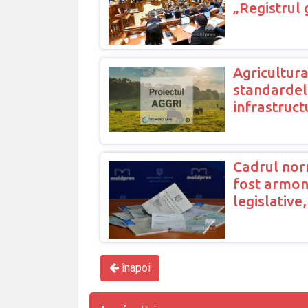
„Registrul 
Agricultura
standardelo
infrastruct
Cadrul norm
fost armoni
legislative
înapoi