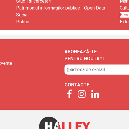
Studii și cercetări
Mana
Patrimoniul informațiilor publice - Open Data
Cult
Social
Eco
Politic
Exte
ABONEAZĂ-TE
PENTRU NOUTAȚI
ecvente
CONTACTE