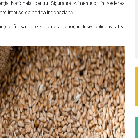
nția Națională pentru Siguranța Alimentelor în vederea
nitare impuse de partea indoneziană.
țele fitosanitare stabilite anterior, inclusiv obligativitatea