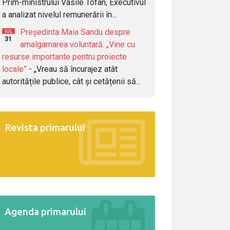
Prim-ministrului Vasile Tofan, Executivul
a analizat nivelul remunerării în...
Președinta Maia Sandu despre
IUL
31
amalgamarea voluntară: „Vine cu
resurse importante pentru proiecte
locale”
- „Vreau să încurajez atât
autoritățile publice, cât și cetățenii să...
Revista primarului
Agenda primarului