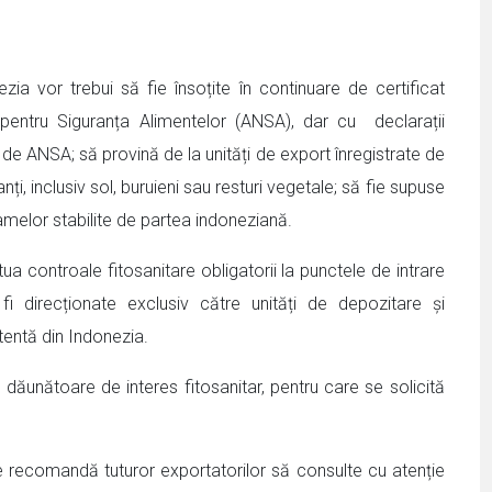
ezia vor trebui să fie însoțite în continuare de certificat
 pentru Siguranța Alimentelor (ANSA), dar cu declarații
 de ANSA; să provină de la unități de export înregistrate de
nți, inclusiv sol, buruieni sau resturi vegetale; să fie supuse
melor stabilite de partea indoneziană.
ua controale fitosanitare obligatorii la punctele de intrare
fi direcționate exclusiv către unități de depozitare și
entă din Indonezia.
 dăunătoare de interes fitosanitar, pentru care se solicită
tare recomandă tuturor exportatorilor să consulte cu atenție