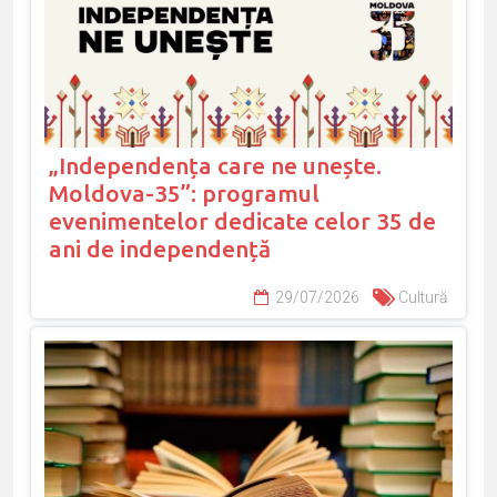
„Independența care ne unește.
Moldova-35”: programul
evenimentelor dedicate celor 35 de
ani de independență
29/07/2026
Cultură