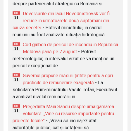
despre parteneriatul strategic cu România și...
Deversările din lacul Novodnistrovsk vor fi
IUL
31
reduse în următoarele două săptămâni din
cauza secetei
- Potrivit ministrului, în cadrul
reuniunii au fost analizate situația hidrologică,...
Cod galben de pericol de incendiu în Republica
IUL
31
Moldova până pe 7 august
- Potrivit
meteorologilor, în intervalul vizat se va menține un
pericol excepțional de...
Guvernul propune măsuri țintite pentru a opri
IUL
31
practicile de remunerare exagerată
- La
solicitarea Prim-ministrului Vasile Tofan, Executivul
a analizat nivelul remunerării în...
Președinta Maia Sandu despre amalgamarea
IUL
31
voluntară: „Vine cu resurse importante pentru
proiecte locale”
- „Vreau să încurajez atât
autoritățile publice, cât și cetățenii să...