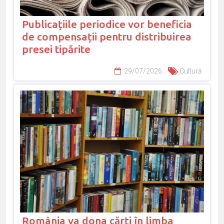
Publicațiile periodice vor beneficia
de compensații pentru distribuirea
presei tipărite
29/07/2026
Cultură
România va dona cărți în limba