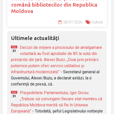
română bibliotecilor din Republica
Moldova
28/07/2026
Cultură
Ultimele actualități
Decizii de inițiere a procesului de amalgamare
IUL
31
voluntară au fost aprobate de 85 la sută din
primăriile din țară. Alexei Buzu: „Doar prin primării
puternice putem oferi servicii calitative și
infrastructură modernizată”
- Secretarul general al
Guvernului, Alexei Buzu, a declarat astăzi, la o
conferință de presă, că...
Președintele Parlamentului, Igor Grosu:
IUL
31
„Trebuie să convingem fiecare stat membru că
Republica Moldova merită să fie în Uniunea
Europeană”
- Totodată, șeful Legislativului vorbește