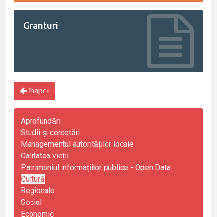
Granturi
înapoi
Aprofundări
Studii și cercetări
Managementul autorităților locale
Calitatea vieții
Patrimoniul informațiilor publice - Open Data
Cultură
Regionale
Social
Economic