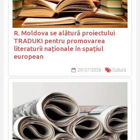
R. Moldova se alătură proiectului
TRADUKI pentru promovarea
literaturii naționale în spațiul
european
29/07/2026
Cultură