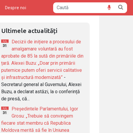
ă
Despre noi
Ultimele actualități
Decizii de inițiere a procesului de
IUL
31
amalgamare voluntară au fost
aprobate de 85 la sută din primăriile din
țară. Alexei Buzu: „Doar prin primării
puternice putem oferi servicii calitative
și infrastructură modernizată”
-
Secretarul general al Guvernului, Alexei
Buzu, a declarat astăzi, la o conferință
de presă, că...
Președintele Parlamentului, Igor
IUL
31
Grosu: „Trebuie să convingem
fiecare stat membru că Republica
Moldova merită să fie în Uniunea