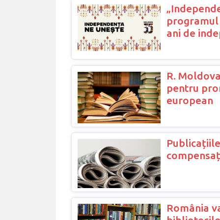
„Independe
programul 
ani de ind
R. Moldova
pentru prom
european
Publicațiil
compensații
România va
biblioteci