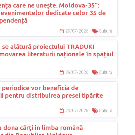
nța care ne unește. Moldova-35”:
evenimentelor dedicate celor 35 de
ependență
29/07/2026
Cultură
 se alătură proiectului TRADUKI
ovarea literaturii naționale în spațiul
29/07/2026
Cultură
e periodice vor beneficia de
 pentru distribuirea presei tipărite
29/07/2026
Cultură
 dona cărți în limba română
lor din Republica Moldova