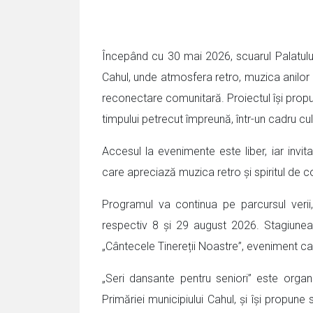
Începând cu 30 mai 2026, scuarul Palatului 
Cahul, unde atmosfera retro, muzica anilor ’
reconectare comunitară. Proiectul își propun
timpului petrecut împreună, într-un cadru cul
Accesul la evenimente este liber, iar invita
care apreciază muzica retro și spiritul de 
Programul va continua pe parcursul verii, c
respectiv 8 și 29 august 2026. Stagiunea 
„Cântecele Tinereții Noastre”, eveniment ca
„Seri dansante pentru seniori” este organi
Primăriei municipiului Cahul, și își propune 