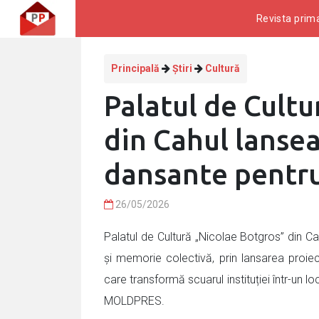
Revista prima
Principală
Știri
Cultură
Palatul de Cultu
din Cahul lansea
dansante pentru
26/05/2026
Palatul de Cultură „Nicolae Botgros” din C
și memorie colectivă, prin lansarea proiect
care transformă scuarul instituției într-un loc
MOLDPRES.