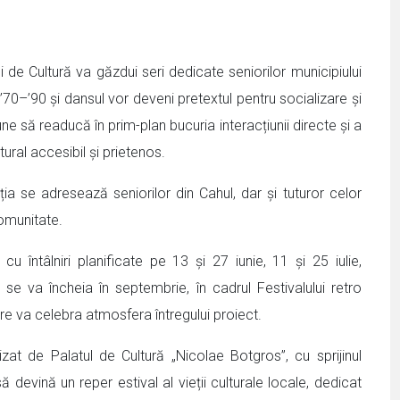
de Cultură va găzdui seri dedicate seniorilor municipiului
70–’90 și dansul vor deveni pretextul pentru socializare și
e să readucă în prim-plan bucuria interacțiunii directe și a
tural accesibil și prietenos.
ția se adresează seniorilor din Cahul, dar și tuturor celor
comunitate.
u întâlniri planificate pe 13 și 27 iunie, 11 și 25 iulie,
se va încheia în septembrie, în cadrul Festivalului retro
re va celebra atmosfera întregului proiect.
zat de Palatul de Cultură „Nicolae Botgros”, cu sprijinul
să devină un reper estival al vieții culturale locale, dedicat