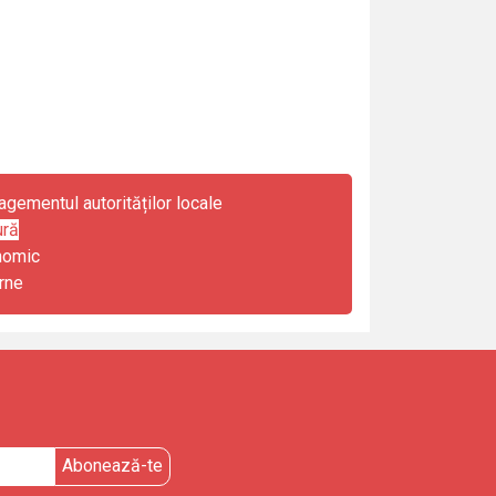
gementul autorităților locale
ură
nomic
rne