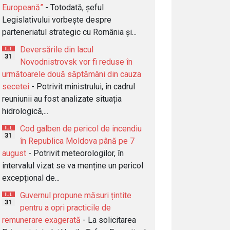
Europeană”
- Totodată, șeful
Legislativului vorbește despre
parteneriatul strategic cu România și...
Deversările din lacul
IUL
31
Novodnistrovsk vor fi reduse în
următoarele două săptămâni din cauza
secetei
- Potrivit ministrului, în cadrul
reuniunii au fost analizate situația
hidrologică,...
Cod galben de pericol de incendiu
IUL
31
în Republica Moldova până pe 7
august
- Potrivit meteorologilor, în
intervalul vizat se va menține un pericol
excepțional de...
Guvernul propune măsuri țintite
IUL
31
pentru a opri practicile de
remunerare exagerată
- La solicitarea