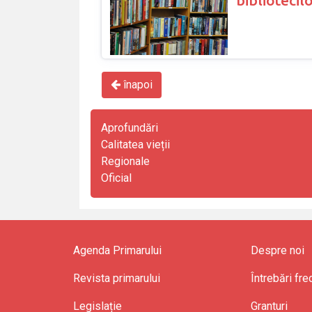
înapoi
Aprofundări
Calitatea vieții
Regionale
Oficial
Agenda Primarului
Despre noi
Revista primarului
Întrebări fr
Legislație
Granturi