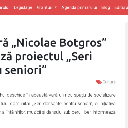
rului
Legislație
Granturi
Agenda primarului
Blog
Editur
ră „Nicolae Botgros”
ză proiectul „Seri
 seniori”
Cultură
ahul deschide în această vară un nou spațiu de socializare
ului comunitar „Seri dansante pentru seniori”, o inițiativă
 al întâlnirilor, muzicii și dansului sub cerul liber, informează