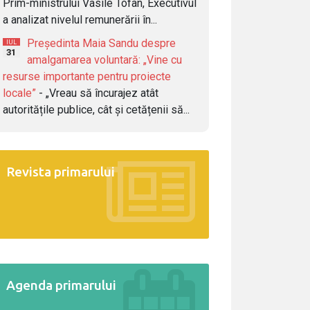
Prim-ministrului Vasile Tofan, Executivul
a analizat nivelul remunerării în...
Președinta Maia Sandu despre
IUL
31
amalgamarea voluntară: „Vine cu
resurse importante pentru proiecte
locale”
- „Vreau să încurajez atât
autoritățile publice, cât și cetățenii să...
Revista primarului
Agenda primarului