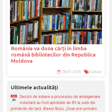
România va dona cărți în limba
română bibliotecilor din Republica
Moldova
28/07/2026
Cultură
Ultimele actualități
Decizii de inițiere a procesului de amalgamare
IUL
31
voluntară au fost aprobate de 85 la sută din
primăriile din țară. Alexei Buzu: „Doar prin primării