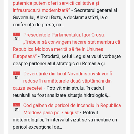
puternice putem oferi servicii calitative și
infrastructură modernizată”
- Secretarul general al
Guvernului, Alexei Buzu, a declarat astăzi, la o
conferință de presă, că...
Președintele Parlamentului, Igor Grosu:
IUL
31
„Trebuie să convingem fiecare stat membru că
Republica Moldova merită să fie în Uniunea
Europeană”
- Totodată, șeful Legislativului vorbește
despre parteneriatul strategic cu România și...
Deversările din lacul Novodnistrovsk vor fi
IUL
31
reduse în următoarele două săptămâni din
cauza secetei
- Potrivit ministrului, în cadrul
reuniunii au fost analizate situația hidrologică,...
Cod galben de pericol de incendiu în Republica
IUL
31
Moldova până pe 7 august
- Potrivit
meteorologilor, în intervalul vizat se va menține un
pericol excepțional de...