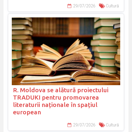
29/07/2026
Cultură
R. Moldova se alătură proiectului
TRADUKI pentru promovarea
literaturii naționale în spațiul
european
29/07/2026
Cultură