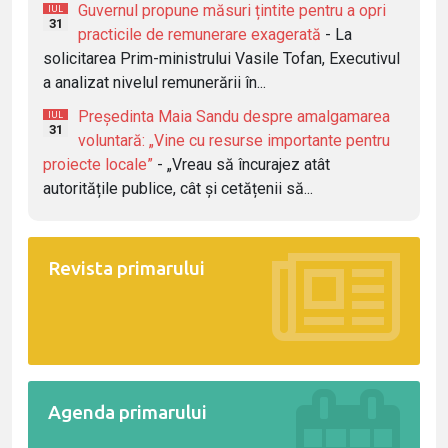
Guvernul propune măsuri țintite pentru a opri
IUL
31
practicile de remunerare exagerată
- La
solicitarea Prim-ministrului Vasile Tofan, Executivul
a analizat nivelul remunerării în...
Președinta Maia Sandu despre amalgamarea
IUL
31
voluntară: „Vine cu resurse importante pentru
proiecte locale”
- „Vreau să încurajez atât
autoritățile publice, cât și cetățenii să...
Revista primarului
Agenda primarului