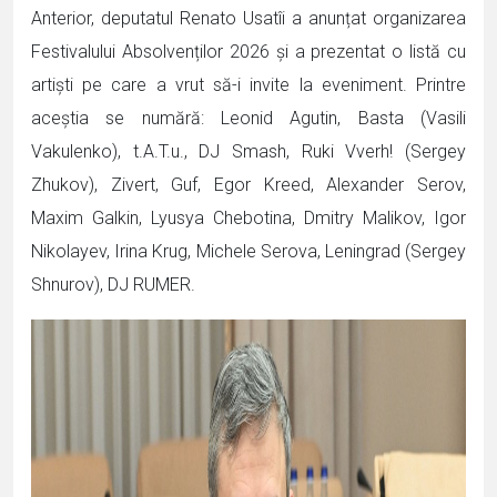
Anterior, deputatul Renato Usatîi a anunțat organizarea
Festivalului Absolvenților 2026 și a prezentat o listă cu
artiști pe care a vrut să-i invite la eveniment. Printre
aceștia se numără: Leonid Agutin, Basta (Vasili
Vakulenko), t.A.T.u., DJ Smash, Ruki Vverh! (Sergey
Zhukov), Zivert, Guf, Egor Kreed, Alexander Serov,
Maxim Galkin, Lyusya Chebotina, Dmitry Malikov, Igor
Nikolayev, Irina Krug, Michele Serova, Leningrad (Sergey
Shnurov), DJ RUMER.