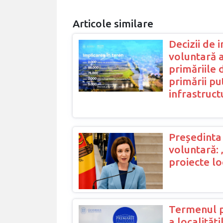
Articole similare
Decizii de 
voluntară a
primăriile 
primării pu
infrastruc
Președint
voluntară:
proiecte lo
Termenul p
a localități