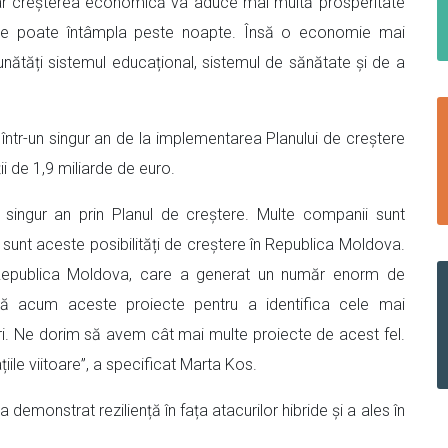
 iar creșterea economică va aduce mai multă prosperitate
u se poate întâmpla peste noapte. Însă o economie mai
nătăți sistemul educațional, sistemul de sănătate și de a
ute într-un singur an de la implementarea Planului de creștere
i de 1,9 miliarde de euro.
n singur an prin Planul de creștere. Multe companii sunt
sunt aceste posibilități de creștere în Republica Moldova.
Republica Moldova, care a generat un număr enorm de
ază acum aceste proiecte pentru a identifica cele mai
tori. Ne dorim să avem cât mai multe proiecte de acest fel.
le viitoare”, a specificat Marta Kos.
monstrat reziliență în fața atacurilor hibride și a ales în