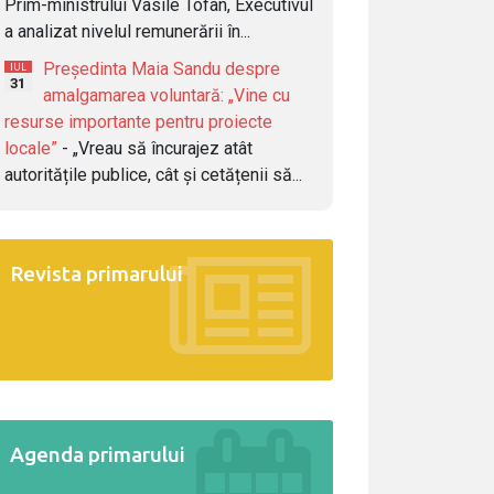
Prim-ministrului Vasile Tofan, Executivul
a analizat nivelul remunerării în...
Președinta Maia Sandu despre
IUL
31
amalgamarea voluntară: „Vine cu
resurse importante pentru proiecte
locale”
- „Vreau să încurajez atât
autoritățile publice, cât și cetățenii să...
Revista primarului
Agenda primarului