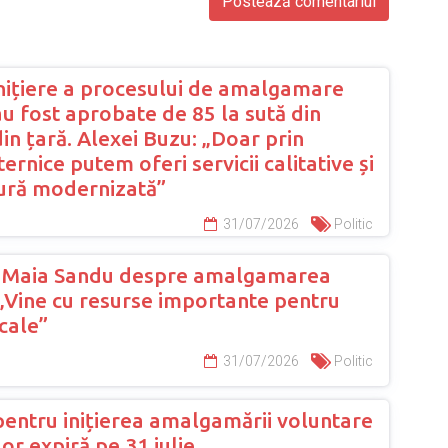
inițiere a procesului de amalgamare
u fost aprobate de 85 la sută din
din țară. Alexei Buzu: „Doar prin
ternice putem oferi servicii calitative și
tură modernizată”
31/07/2026
Politic
a Maia Sandu despre amalgamarea
 „Vine cu resurse importante pentru
cale”
31/07/2026
Politic
entru inițierea amalgamării voluntare
lor expiră pe 31 iulie