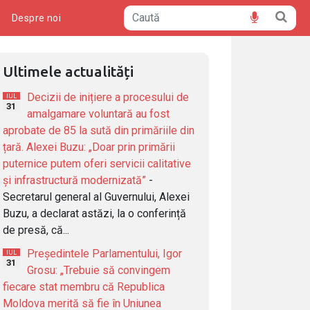
ă
Despre noi
Ultimele actualități
Decizii de inițiere a procesului de
IUL
31
amalgamare voluntară au fost
aprobate de 85 la sută din primăriile din
țară. Alexei Buzu: „Doar prin primării
puternice putem oferi servicii calitative
și infrastructură modernizată”
-
Secretarul general al Guvernului, Alexei
Buzu, a declarat astăzi, la o conferință
de presă, că...
Președintele Parlamentului, Igor
IUL
31
Grosu: „Trebuie să convingem
fiecare stat membru că Republica
Moldova merită să fie în Uniunea