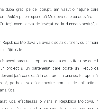
nă după gratii pe cei corupți, am văzut o națiune care
sionant. Astăzi putem spune că Moldova este cu adevărat un
. Cu toții avem ceva de învățat de la dumneavoastră”, a
n Republica Moldova va avea discuții cu tinerii, cu primarii,
cietății civile.
 în acest parcurs european. Acesta este viitorul pe care îl
n proiect și un parteneriat care poate uni Republica
evenit țară candidată la aderarea la Uniunea Europeană,
eană, pe baza valorilor noastre comune de solidaritate.
arta Kos.
rat Kos, efectuează o vizită în Republica Moldova, în
ei de astăzi, oficialul a participat la deschiderea primei