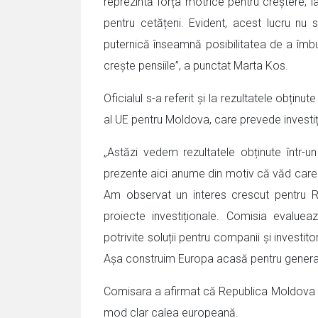
reprezintă forța motrice pentru creștere,
pentru cetățeni. Evident, acest lucru n
puternică înseamnă posibilitatea de a îmbu
crește pensiile”, a punctat Marta Kos.
Oficialul s-a referit și la rezultatele obțin
al UE pentru Moldova, care prevede investiți
„Astăzi vedem rezultatele obținute într-u
prezente aici anume din motiv că văd care 
Am observat un interes crescut pentru 
proiecte investiționale. Comisia evalue
potrivite soluții pentru companii și investi
Așa construim Europa acasă pentru generații
Comisara a afirmat că Republica Moldova a de
mod clar calea europeană.