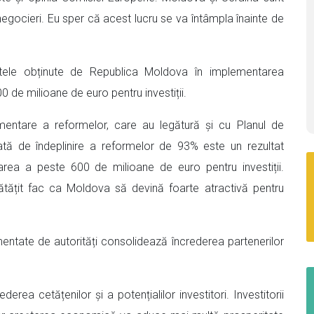
egocieri. Eu sper că acest lucru se va întâmpla înainte de
tatele obținute de Republica Moldova în implementarea
 de milioane de euro pentru investiții.
entare a reformelor, care au legătură și cu Planul de
tă de îndeplinire a reformelor de 93% este un rezultat
rea a peste 600 de milioane de euro pentru investiții.
ătățit fac ca Moldova să devină foarte atractivă pentru
tate de autorități consolidează încrederea partenerilor
rea cetățenilor și a potențialilor investitori. Investitorii