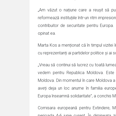
„Am văzut o națiune care a reușit să pu
reformează instituțiile într-un ritm impre
contribuitor de securitate pentru Europa
opinat ea.
Marta Kos a menționat că în timpul vizitei î
cu reprezentanți ai partidelor politice și ai so
„Vreau să continui să lucrez cu toată lumea
vedem pentru Republica Moldova. Este u
Moldova. Din momentul în care Moldova a d
aveți deja un loc anume în familia europ
Europa înseamnă solidaritate”, a conchis M
Comisara europeană pentru Extindere, Ma
perioada 4-6 iunie curent. În dimineața zil