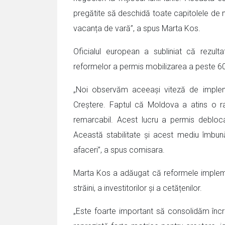
pregătite să deschidă toate capitolele de n
vacanța de vară”, a spus Marta Kos.
Oficialul european a subliniat că rezul
reformelor a permis mobilizarea a peste 600
„Noi observăm aceeași viteză de implem
Creștere. Faptul că Moldova a atins o ra
remarcabil. Acest lucru a permis debloca
Această stabilitate și acest mediu îmbun
afaceri”, a spus comisara.
Marta Kos a adăugat că reformele implemen
străini, a investitorilor și a cetățenilor.
„Este foarte important să consolidăm încrede