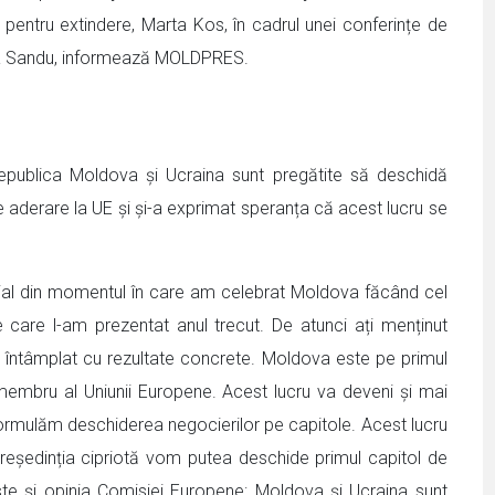
pentru extindere, Marta Kos, în cadrul unei conferințe de
Maia Sandu, informează MOLDPRES.
publica Moldova și Ucraina sunt pregătite să deschidă
e aderare la UE și și-a exprimat speranța că acest lucru se
cial din momentul în care am celebrat Moldova făcând cel
e care l-am prezentat anul trecut. De atunci ați menținut
au întâmplat cu rezultate concrete. Moldova este pe primul
e membru al Uniunii Europene. Acest lucru va deveni și mai
formulăm deschiderea negocierilor pe capitole. Acest lucru
eședinția cipriotă vom putea deschide primul capitol de
 este și opinia Comisiei Europene: Moldova și Ucraina sunt