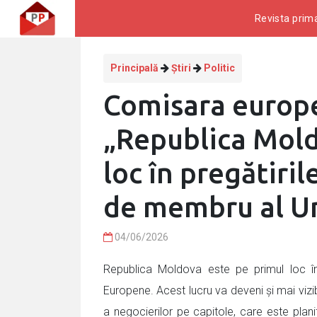
Revista prima
Principală
Știri
Politic
Comisara europe
„Republica Mold
loc în pregătiril
de membru al U
04/06/2026
Republica Moldova este pe primul loc în 
Europene. Acest lucru va deveni și mai vizi
a negocierilor pe capitole, care este planif