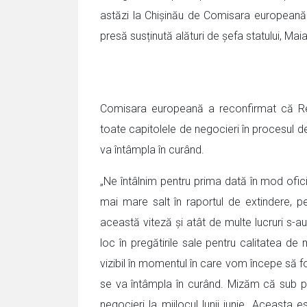
astăzi la Chișinău de Comisara europeană 
presă susținută alături de șefa statului, 
Comisara europeană a reconfirmat că Re
toate capitolele de negocieri în procesul d
va întâmpla în curând.
„Ne întâlnim pentru prima dată în mod ofi
mai mare salt în raportul de extindere, p
această viteză și atât de multe lucruri s-
loc în pregătirile sale pentru calitatea d
vizibil în momentul în care vom începe să 
se va întâmpla în curând. Mizăm că sub pr
negocieri la mijlocul lunii iunie. Aceasta