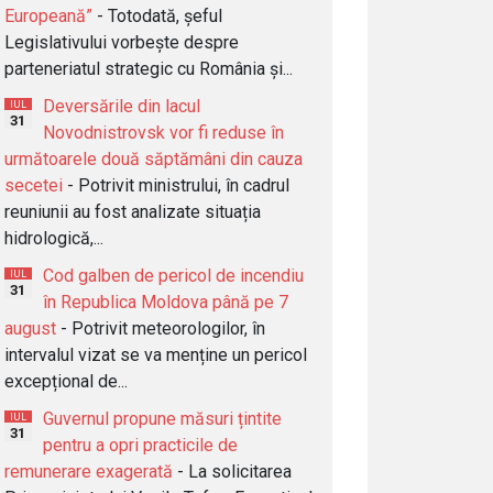
Europeană”
- Totodată, șeful
Legislativului vorbește despre
parteneriatul strategic cu România și...
Deversările din lacul
IUL
31
Novodnistrovsk vor fi reduse în
următoarele două săptămâni din cauza
secetei
- Potrivit ministrului, în cadrul
reuniunii au fost analizate situația
hidrologică,...
Cod galben de pericol de incendiu
IUL
31
în Republica Moldova până pe 7
august
- Potrivit meteorologilor, în
intervalul vizat se va menține un pericol
excepțional de...
Guvernul propune măsuri țintite
IUL
31
pentru a opri practicile de
remunerare exagerată
- La solicitarea