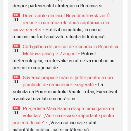
despre parteneriatul strategic cu România și...
Deversările din lacul Novodnistrovsk vor fi
IUL
31
reduse în următoarele două săptămâni din
cauza secetei
- Potrivit ministrului, în cadrul
reuniunii au fost analizate situația hidrologică,...
Cod galben de pericol de incendiu în Republica
IUL
31
Moldova până pe 7 august
- Potrivit
meteorologilor, în intervalul vizat se va menține un
pericol excepțional de...
Guvernul propune măsuri țintite pentru a opri
IUL
31
practicile de remunerare exagerată
- La
solicitarea Prim-ministrului Vasile Tofan, Executivul
a analizat nivelul remunerării în...
Președinta Maia Sandu despre amalgamarea
IUL
31
voluntară: „Vine cu resurse importante pentru
proiecte locale”
- „Vreau să încurajez atât
autoritățile publice, cât și cetățenii să...