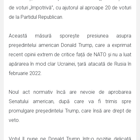
de voturi „împotrivă”, cu ajutorul al aproape 20 de voturi
de la Partidul Republican.
Această măsură sporește presiunea asupra
președintelui american Donald Trump, care a exprimat
recent opinii extrem de critice față de NATO și nu a luat
apărarea în mod clar Ucrainei, țară atacată de Rusia în
februarie 2022.
Noul act normativ încă are nevoie de aprobarea
Senatului american, după care va fi trimis spre
promulgare președintelui Trump, care însă are drept de
veto.
Votul îl pune pe Donald Trump într-o poziție delicată