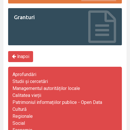
Granturi
înapoi
Aprofundări
Studii și cercetări
Managementul autorităților locale
Calitatea vieții
Patrimoniul informațiilor publice - Open Data
Cultură
Regionale
Social