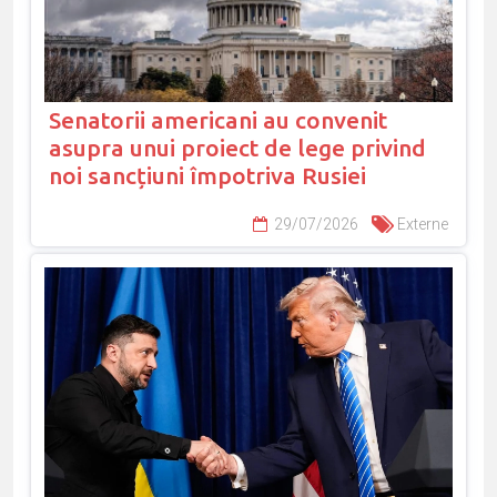
Senatorii americani au convenit
asupra unui proiect de lege privind
noi sancțiuni împotriva Rusiei
29/07/2026
Externe