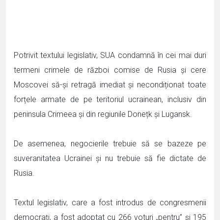
Potrivit textului legislativ, SUA condamnă în cei mai duri
termeni crimele de război comise de Rusia și cere
Moscovei să-și retragă imediat și necondiționat toate
forțele armate de pe teritoriul ucrainean, inclusiv din
peninsula Crimeea și din regiunile Donețk și Lugansk.
De asemenea, negocierile trebuie să se bazeze pe
suveranitatea Ucrainei și nu trebuie să fie dictate de
Rusia.
Textul legislativ, care a fost introdus de congresmenii
democrați, a fost adoptat cu 266 voturi „pentru” și 195