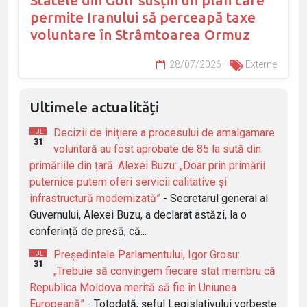
Statele din Golf susțin un plan care
permite Iranului să perceapă taxe
voluntare în Strâmtoarea Ormuz
28/07/2026
Externe
Ultimele actualități
Decizii de inițiere a procesului de amalgamare
IUL
31
voluntară au fost aprobate de 85 la sută din
primăriile din țară. Alexei Buzu: „Doar prin primării
puternice putem oferi servicii calitative și
infrastructură modernizată”
- Secretarul general al
Guvernului, Alexei Buzu, a declarat astăzi, la o
conferință de presă, că...
Președintele Parlamentului, Igor Grosu:
IUL
31
„Trebuie să convingem fiecare stat membru că
Republica Moldova merită să fie în Uniunea
Europeană”
- Totodată, șeful Legislativului vorbește