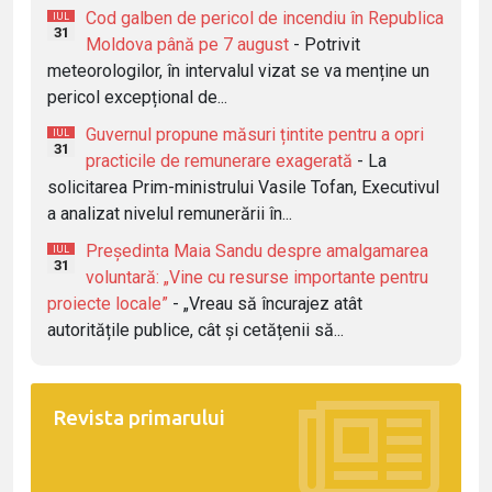
Cod galben de pericol de incendiu în Republica
IUL
31
Moldova până pe 7 august
- Potrivit
meteorologilor, în intervalul vizat se va menține un
pericol excepțional de...
Guvernul propune măsuri țintite pentru a opri
IUL
31
practicile de remunerare exagerată
- La
solicitarea Prim-ministrului Vasile Tofan, Executivul
a analizat nivelul remunerării în...
Președinta Maia Sandu despre amalgamarea
IUL
31
voluntară: „Vine cu resurse importante pentru
proiecte locale”
- „Vreau să încurajez atât
autoritățile publice, cât și cetățenii să...
Revista primarului