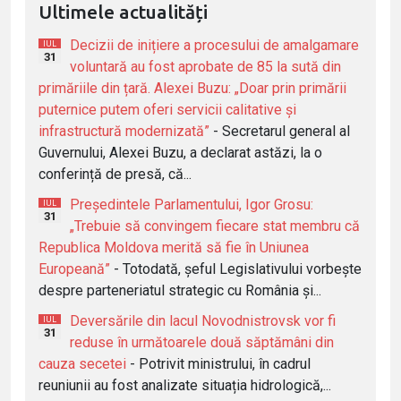
Ultimele actualități
Decizii de inițiere a procesului de amalgamare
IUL
31
voluntară au fost aprobate de 85 la sută din
primăriile din țară. Alexei Buzu: „Doar prin primării
puternice putem oferi servicii calitative și
infrastructură modernizată”
- Secretarul general al
Guvernului, Alexei Buzu, a declarat astăzi, la o
conferință de presă, că...
Președintele Parlamentului, Igor Grosu:
IUL
31
„Trebuie să convingem fiecare stat membru că
Republica Moldova merită să fie în Uniunea
Europeană”
- Totodată, șeful Legislativului vorbește
despre parteneriatul strategic cu România și...
Deversările din lacul Novodnistrovsk vor fi
IUL
31
reduse în următoarele două săptămâni din
cauza secetei
- Potrivit ministrului, în cadrul
reuniunii au fost analizate situația hidrologică,...