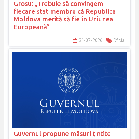
Grosu: „Trebuie să convingem
fiecare stat membru că Republica
Moldova merită să fie în Uniunea
Europeană”
31/07/2026
Oficial
Guvernul propune măsuri țintite