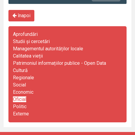
înapoi
Aprofundări
Studii și cercetări
Managementul autorităților locale
Calitatea vieții
Patrimoniul informațiilor publice - Open Data
Cultură
Regionale
Social
Economic
Oficial
Politic
Externe