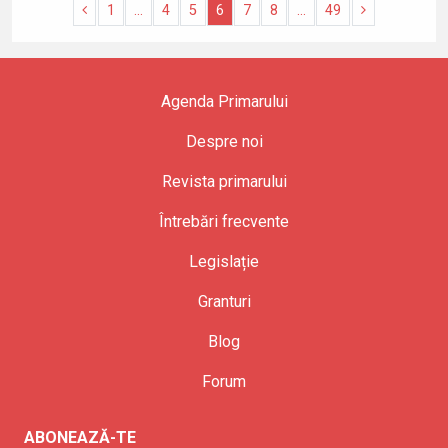
1
...
4
5
6
7
8
...
49
Agenda Primarului
Despre noi
Revista primarului
Întrebări frecvente
Legislație
Granturi
Blog
Forum
ABONEAZĂ-TE