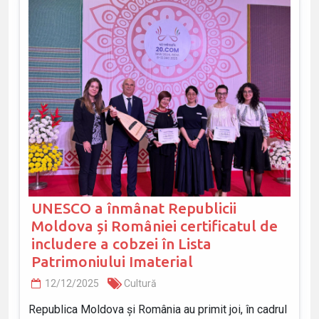
UNESCO a înmânat Republicii
Moldova și României certificatul de
includere a cobzei în Lista
Patrimoniului Imaterial
12/12/2025
Cultură
Republica Moldova și România au primit joi, în cadrul