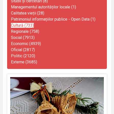
Studii și cercetări (8)
Managementul autorităților locale (1)
Calitatea vieții (28)
Patrimoniul informațiilor publice - Open Data (1)
Cultură (733)
Regionale (758)
Social (7913)
Economic (4939)
Oficial (2817)
Politic (2120)
Externe (3685)