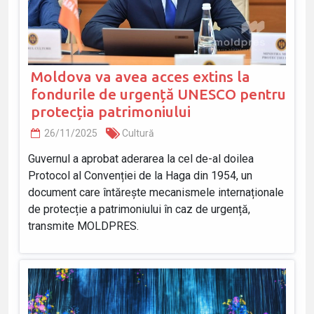
Moldova va avea acces extins la
fondurile de urgență UNESCO pentru
protecția patrimoniului
26/11/2025
Cultură
Guvernul a aprobat aderarea la cel de-al doilea
Protocol al Convenției de la Haga din 1954, un
document care întărește mecanismele internaționale
de protecție a patrimoniului în caz de urgență,
transmite MOLDPRES.