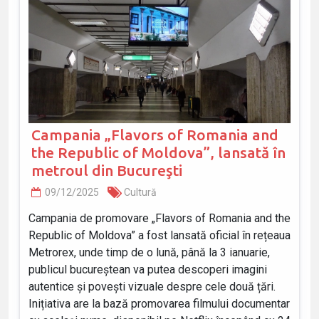
Campania „Flavors of Romania and
the Republic of Moldova”, lansată în
metroul din Bucureşti
09/12/2025
Cultură
Campania de promovare „Flavors of Romania and the
Republic of Moldova” a fost lansată oficial în rețeaua
Metrorex, unde timp de o lună, până la 3 ianuarie,
publicul bucureștean va putea descoperi imagini
autentice și povești vizuale despre cele două țări.
Inițiativa are la bază promovarea filmului documentar