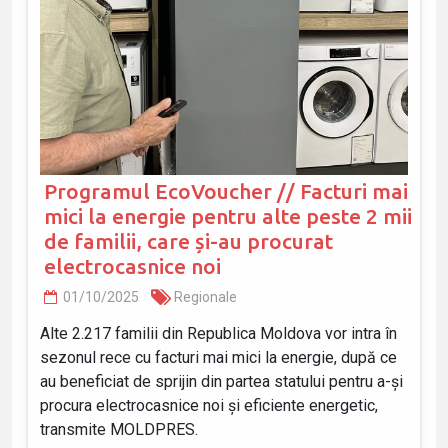
Programul EcoVoucher // Facturi mai
mici la energie pentru alte peste 2 mii
de familii, care și-au procurat
electrocasnice noi
01/10/2025
Regionale
Alte 2.217 familii din Republica Moldova vor intra în
sezonul rece cu facturi mai mici la energie, după ce
au beneficiat de sprijin din partea statului pentru a-și
procura electrocasnice noi și eficiente energetic,
transmite MOLDPRES.