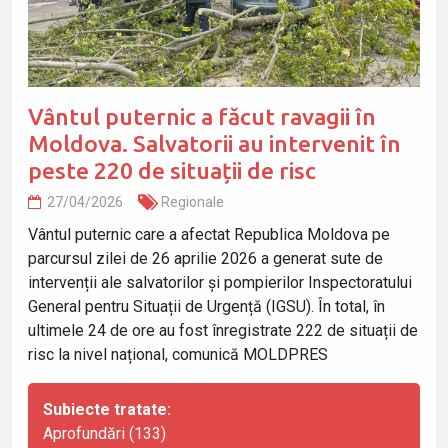
Vântul puternic a făcut ravagii în
Moldova. Salvatorii au intervenit în
peste 220 de situații de risc
27/04/2026
Regionale
Vântul puternic care a afectat Republica Moldova pe
parcursul zilei de 26 aprilie 2026 a generat sute de
intervenții ale salvatorilor și pompierilor Inspectoratului
General pentru Situații de Urgență (IGSU). În total, în
ultimele 24 de ore au fost înregistrate 222 de situații de
risc la nivel național, comunică MOLDPRES
Subiecte tratate:
Aprofundări (133)