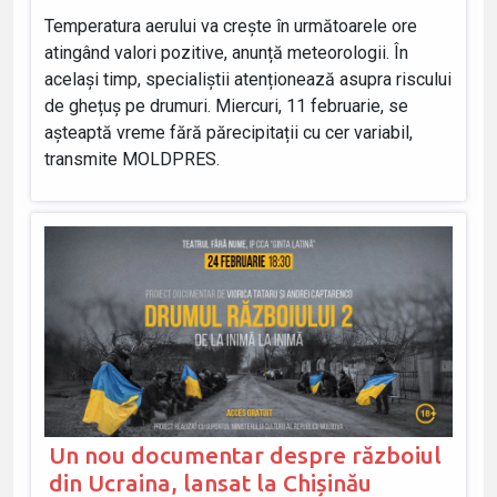
Temperatura aerului va crește în următoarele ore
atingând valori pozitive, anunță meteorologii. În
același timp, specialiștii atenționează asupra riscului
de ghețuș pe drumuri. Miercuri, 11 februarie, se
așteaptă vreme fără părecipitații cu cer variabil,
transmite MOLDPRES.
Un nou documentar despre războiul
din Ucraina, lansat la Chișinău