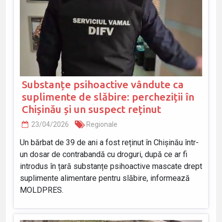
Substanțe psihoactive vândute ca
suplimente de slăbire: percheziții în
Chișinău și un suspect reținut
23/04/2026
Regionale
Un bărbat de 39 de ani a fost reținut în Chișinău într-
un dosar de contrabandă cu droguri, după ce ar fi
introdus în țară substanțe psihoactive mascate drept
suplimente alimentare pentru slăbire, informează
MOLDPRES.