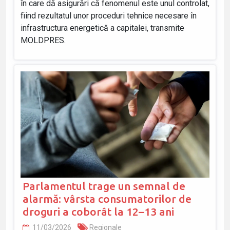
în care dă asigurări că fenomenul este unul controlat,
fiind rezultatul unor proceduri tehnice necesare în
infrastructura energetică a capitalei, transmite
MOLDPRES.
Parlamentul trage un semnal de
alarmă: vârsta consumatorilor de
droguri a coborât la 12–13 ani
11/03/2026
Regionale