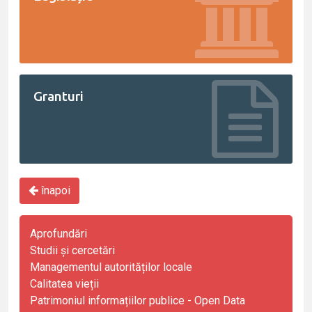
Granturi
înapoi
Aprofundări
Studii și cercetări
Managementul autorităților locale
Calitatea vieții
Patrimoniul informațiilor publice - Open Data