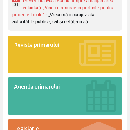
Președinta Maia Sandu despre amalgamarea
IUL
31
voluntară: „Vine cu resurse importante pentru
proiecte locale”
- „Vreau să încurajez atât
autoritățile publice, cât și cetățenii să...
Revista primarului
Agenda primarului
Legislație