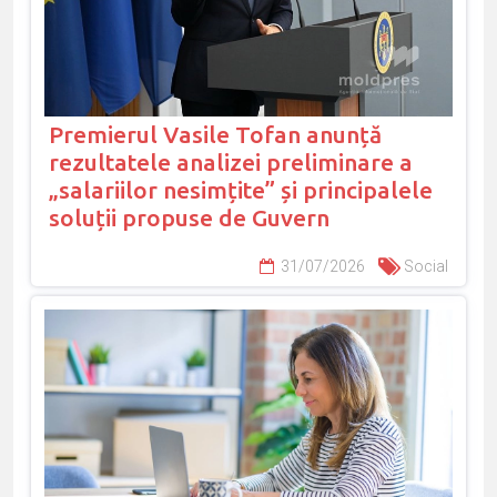
Premierul Vasile Tofan anunță
rezultatele analizei preliminare a
„salariilor nesimțite” și principalele
soluții propuse de Guvern
31/07/2026
Social