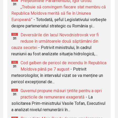
Președintele Parlamentului, Igor Grosu:
IUL
31
„Trebuie să convingem fiecare stat membru că
Republica Moldova merită să fie în Uniunea
Europeană”
- Totodată, șeful Legislativului vorbește
despre parteneriatul strategic cu România și...
Deversările din lacul Novodnistrovsk vor fi
IUL
31
reduse în următoarele două săptămâni din
cauza secetei
- Potrivit ministrului, în cadrul
reuniunii au fost analizate situația hidrologică,...
Cod galben de pericol de incendiu în Republica
IUL
31
Moldova până pe 7 august
- Potrivit
meteorologilor, în intervalul vizat se va menține un
pericol excepțional de...
Guvernul propune măsuri țintite pentru a opri
IUL
31
practicile de remunerare exagerată
- La
solicitarea Prim-ministrului Vasile Tofan, Executivul
a analizat nivelul remunerării în...