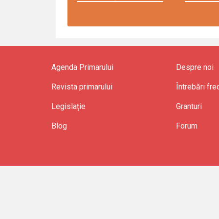
Agenda Primarului
Despre noi
Revista primarului
Întrebări fr
Legislație
Granturi
Blog
Forum