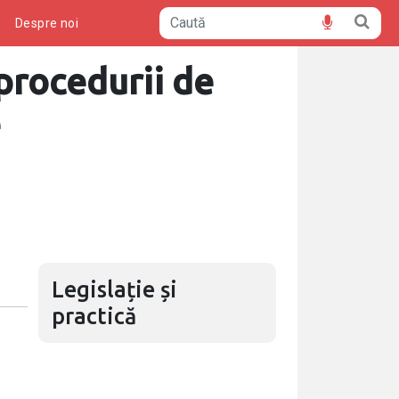
ă
Despre noi
procedurii de
e
Legislație și
practică