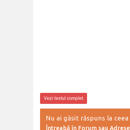
Vezi textul complet
Nu ai găsit răspuns la ceea
Întreabă în Forum
sau
Adresea