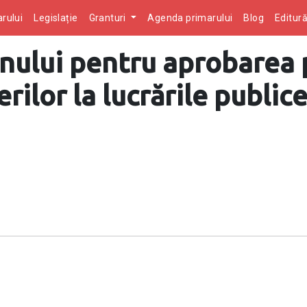
rului
Legislație
Granturi
Agenda primarului
Blog
Editur
nului pentru aprobarea 
ilor la lucrările public