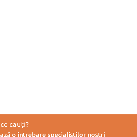
 ce cauți?
ză o întrebare specialiștilor noștri