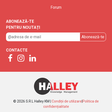
Forum
ABONEAZĂ-TE
PENTRU NOUTAȚI
CONTACTE
© 2026 S.R.L Halley KM |
Condiții de utilizare
|
Politica de
confidențialitate