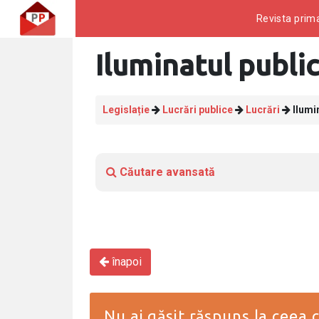
Revista prima
Iluminatul public
Legislație
Lucrări publice
Lucrări
Ilumin
Căutare avansată
înapoi
Nu ai găsit răspuns la ceea c