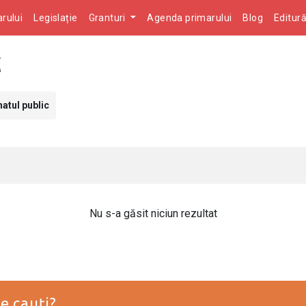
rului
Legislație
Granturi
Agenda primarului
Blog
Editur
atul public
Nu s-a găsit niciun rezultat
e cauți?