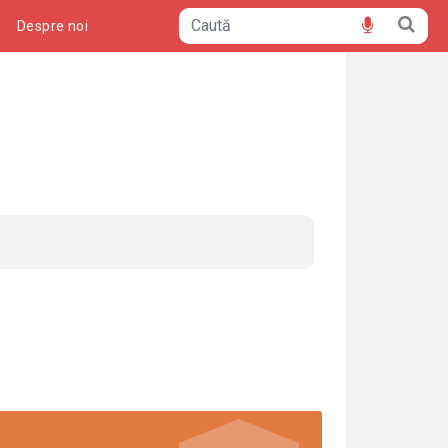
ă
Despre noi