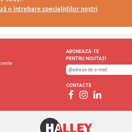
ă o întrebare specialiștilor noștri
ABONEAZĂ-TE
PENTRU NOUTAȚI
ecvente
CONTACTE