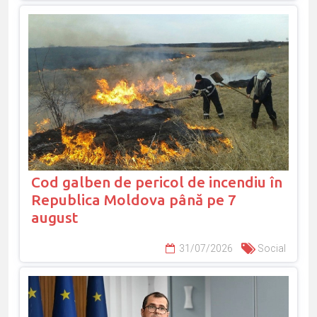
Cod galben de pericol de incendiu în
Republica Moldova până pe 7
august
31/07/2026
Social