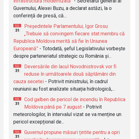
infrastructură modernizată”
- Secretarul general al
Guvernului, Alexei Buzu, a declarat astăzi, la o
conferință de presă, că...
Președintele Parlamentului, Igor Grosu:
IUL
31
„Trebuie să convingem fiecare stat membru că
Republica Moldova merită să fie în Uniunea
Europeană”
- Totodată, șeful Legislativului vorbește
despre parteneriatul strategic cu România și...
Deversările din lacul Novodnistrovsk vor fi
IUL
31
reduse în următoarele două săptămâni din
cauza secetei
- Potrivit ministrului, în cadrul
reuniunii au fost analizate situația hidrologică,...
Cod galben de pericol de incendiu în Republica
IUL
31
Moldova până pe 7 august
- Potrivit
meteorologilor, în intervalul vizat se va menține un
pericol excepțional de...
Guvernul propune măsuri țintite pentru a opri
IUL
31