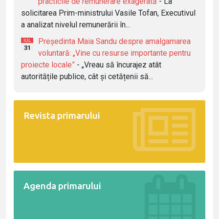
practicile de remunerare exagerată
- La
solicitarea Prim-ministrului Vasile Tofan, Executivul
a analizat nivelul remunerării în...
Președinta Maia Sandu despre amalgamarea
IUL
31
voluntară: „Vine cu resurse importante pentru
proiecte locale”
- „Vreau să încurajez atât
autoritățile publice, cât și cetățenii să...
Revista primarului
Agenda primarului