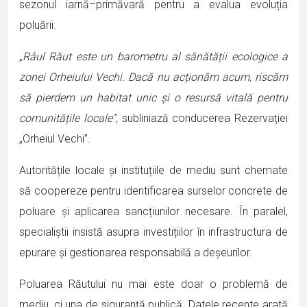
sezonul iarnă–primăvară pentru a evalua evoluția
poluării.
„Râul Răut este un barometru al sănătății ecologice a
zonei Orheiului Vechi. Dacă nu acționăm acum, riscăm
să pierdem un habitat unic și o resursă vitală pentru
comunitățile locale”,
subliniază conducerea Rezervației
„Orheiul Vechi”.
Autoritățile locale și instituțiile de mediu sunt chemate
să coopereze pentru identificarea surselor concrete de
poluare și aplicarea sancțiunilor necesare. În paralel,
specialiștii insistă asupra investițiilor în infrastructura de
epurare și gestionarea responsabilă a deșeurilor.
Poluarea Răutului nu mai este doar o problemă de
mediu, ci una de siguranță publică. Datele recente arată