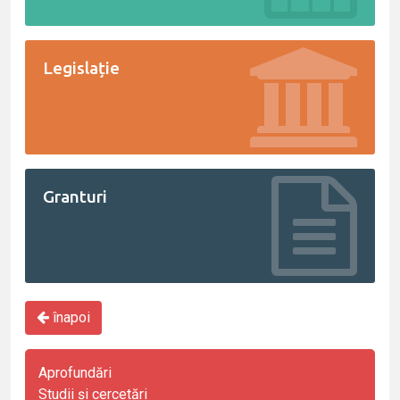
Legislație
Granturi
înapoi
Aprofundări
Studii și cercetări