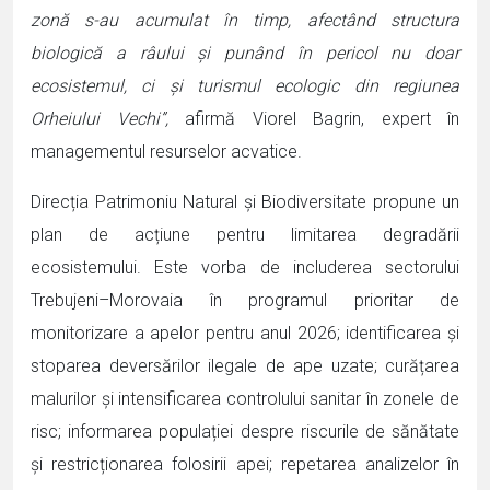
zonă s-au acumulat în timp, afectând structura
biologică a râului și punând în pericol nu doar
ecosistemul, ci și turismul ecologic din regiunea
Orheiului Vechi”,
afirmă Viorel Bagrin, expert în
managementul resurselor acvatice.
Direcția Patrimoniu Natural și Biodiversitate propune un
plan de acțiune pentru limitarea degradării
ecosistemului. Este vorba de includerea sectorului
Trebujeni–Morovaia în programul prioritar de
monitorizare a apelor pentru anul 2026; identificarea și
stoparea deversărilor ilegale de ape uzate; curățarea
malurilor și intensificarea controlului sanitar în zonele de
risc; informarea populației despre riscurile de sănătate
și restricționarea folosirii apei; repetarea analizelor în