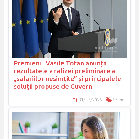
Premierul Vasile Tofan anunță
rezultatele analizei preliminare a
„salariilor nesimțite” și principalele
soluții propuse de Guvern
31/07/2026
Social