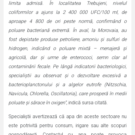
limita admisă. În localitatea Trebujeni, nivelul
coliformilor a ajuns la 2 400 000 UFC/100 ml, de
aproape 4 800 de ori peste normă, confirmând o
poluare bacteriană extremă. În aval, la Morovaia, au
fost depistate produse petroliere, amoniu și sulfuri de
hidrogen, indicând o poluare mixtă – menajeră și
agricolă, dar și urme de enterococi, semn clar al
contaminării fecale. Pe lângă indicatorii bacteriologici,
specialiștii au observat și o dezvoltare excesivă a
bacterioplanctonului și a algelor eutrofe (Nitzschia,
Navicula, Chlorella, Oscillatoria), care prosperă în medii
poluate și sărace în oxigen”,
indică sursa citată.
Specialiștii avertizează că apa din aceste sectoare nu
este potrivită pentru consum, irigare sau alte scopuri
gospodărești. Contactul cu apa poate provoca