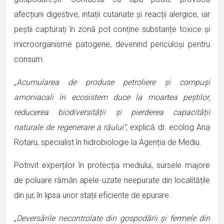
afecțiuni digestive, iritații cutanate și reacții alergice, iar
peștii capturați în zonă pot conține substanțe toxice și
microorganisme patogene, devenind periculoși pentru
consum.
„Acumularea de produse petroliere și compuși
amoniacali în ecosistem duce la moartea peștilor,
reducerea biodiversității și pierderea capacității
naturale de regenerare a râului”,
explică dr. ecolog Ana
Rotaru, specialist în hidrobiologie la Agenția de Mediu.
Potrivit experților în protecția mediului, sursele majore
de poluare rămân apele uzate neepurate din localitățile
din jur, în lipsa unor stații eficiente de epurare.
„Deversările necontrolate din gospodării și fermele din