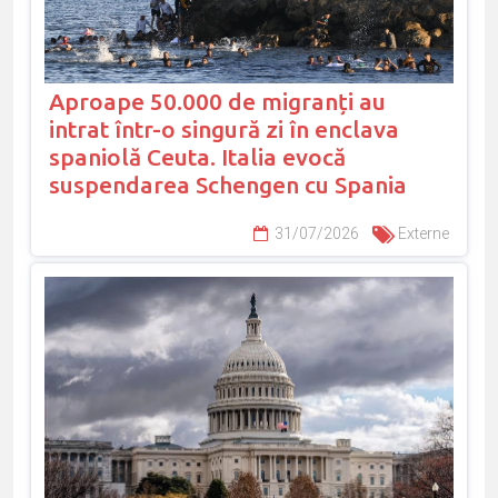
Aproape 50.000 de migranți au
intrat într-o singură zi în enclava
spaniolă Ceuta. Italia evocă
suspendarea Schengen cu Spania
31/07/2026
Externe