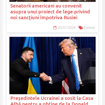
Senatorii americani au convenit
asupra unui proiect de lege privind
noi sancțiuni împotriva Rusiei
29/07/2026
Externe
Președintele Ucrainei a sosit la Casa
Albă pentru a obține de la Donald