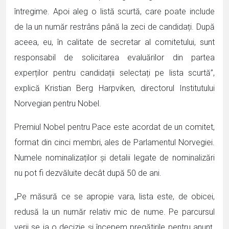
întregime. Apoi aleg o listă scurtă, care poate include
de la un număr restrâns până la zeci de candidați. După
aceea, eu, în calitate de secretar al comitetului, sunt
responsabil de solicitarea evaluărilor din partea
experților pentru candidații selectați pe lista scurtă”,
explică Kristian Berg Harpviken, directorul Institutului
Norvegian pentru Nobel.
Premiul Nobel pentru Pace este acordat de un comitet,
format din cinci membri, ales de Parlamentul Norvegiei.
Numele nominalizaților și detalii legate de nominalizări
nu pot fi dezvăluite decât după 50 de ani.
„Pe măsură ce se apropie vara, lista este, de obicei,
redusă la un număr relativ mic de nume. Pe parcursul
verii se ia o decizie și începem pregătirile pentru anunț.