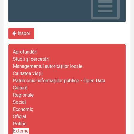
înapoi
Aprofundări
Studii și cercetări
Managementul autorităților locale
Calitatea vieții
Patrimoniul informațiilor publice - Open Data
Cultură
Regionale
Social
Economic
Oficial
Politic
Externe