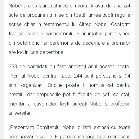
Nobel a ales laureatul încă din vară. A avut de analizat
sute de propuneri trimise din toată lumea după regulile
scrise chiar în testamentul lui Alfred Nobel. Conform
tradiției, numele câștigătorului e anunțat în prima vineri
din octombrie, iar ceremonia de decernare a premiilor
are loc în luna decembrie.
338 de candidați au fost analizați anul acesta pentru
Premiul Nobel pentru Pace. 244 sunt persoane și 94
sunt organizații. Oricine poate fi nominalizat pentru
premiu, dar propunerile pot fi făcute de șefi de stat,
membri ai guvernelor, foști laureați Nobel și profesori
universitari.
„Prezentăm Comitetului Nobel o listă extinsă cu toate
nominalizările valide. Ei parcurg întreaga listă, o citesc în