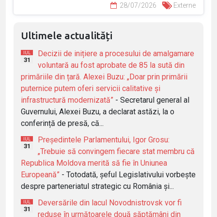
28/07/2026
Externe
Ultimele actualități
Decizii de inițiere a procesului de amalgamare
IUL
31
voluntară au fost aprobate de 85 la sută din
primăriile din țară. Alexei Buzu: „Doar prin primării
puternice putem oferi servicii calitative și
infrastructură modernizată”
- Secretarul general al
Guvernului, Alexei Buzu, a declarat astăzi, la o
conferință de presă, că...
Președintele Parlamentului, Igor Grosu:
IUL
31
„Trebuie să convingem fiecare stat membru că
Republica Moldova merită să fie în Uniunea
Europeană”
- Totodată, șeful Legislativului vorbește
despre parteneriatul strategic cu România și...
Deversările din lacul Novodnistrovsk vor fi
IUL
31
reduse în următoarele două săptămâni din