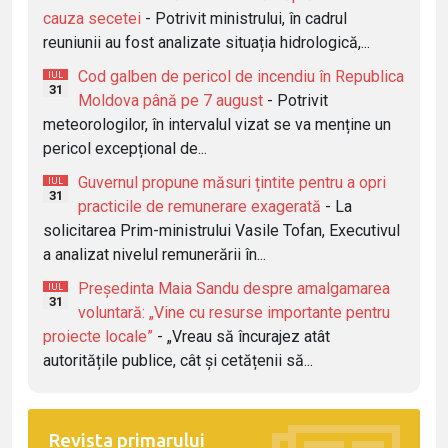
cauza secetei
- Potrivit ministrului, în cadrul
reuniunii au fost analizate situația hidrologică,...
Cod galben de pericol de incendiu în Republica
IUL
31
Moldova până pe 7 august
- Potrivit
meteorologilor, în intervalul vizat se va menține un
pericol excepțional de...
Guvernul propune măsuri țintite pentru a opri
IUL
31
practicile de remunerare exagerată
- La
solicitarea Prim-ministrului Vasile Tofan, Executivul
a analizat nivelul remunerării în...
Președinta Maia Sandu despre amalgamarea
IUL
31
voluntară: „Vine cu resurse importante pentru
proiecte locale”
- „Vreau să încurajez atât
autoritățile publice, cât și cetățenii să...
Revista primarului