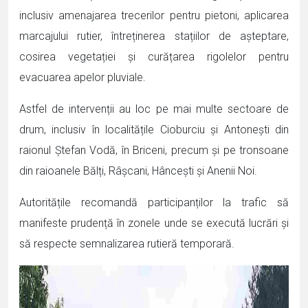
inclusiv amenajarea trecerilor pentru pietoni, aplicarea
marcajului rutier, întreținerea stațiilor de așteptare,
cosirea vegetației și curățarea rigolelor pentru
evacuarea apelor pluviale.
Astfel de intervenții au loc pe mai multe sectoare de
drum, inclusiv în localitățile Cioburciu și Antonești din
raionul Ștefan Vodă, în Briceni, precum și pe tronsoane
din raioanele Bălți, Râșcani, Hâncești și Anenii Noi.
Autoritățile recomandă participanților la trafic să
manifeste prudență în zonele unde se execută lucrări și
să respecte semnalizarea rutieră temporară.