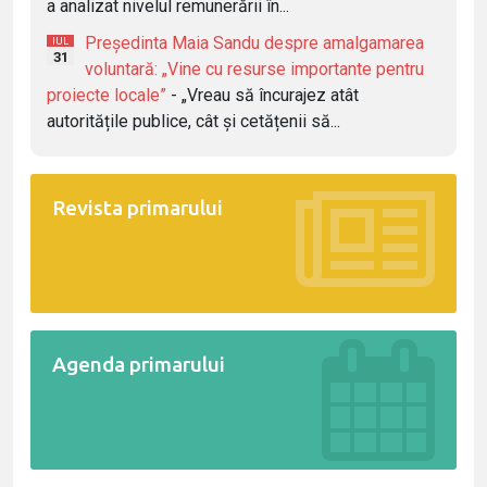
a analizat nivelul remunerării în...
Președinta Maia Sandu despre amalgamarea
IUL
31
voluntară: „Vine cu resurse importante pentru
proiecte locale”
- „Vreau să încurajez atât
autoritățile publice, cât și cetățenii să...
Revista primarului
Agenda primarului