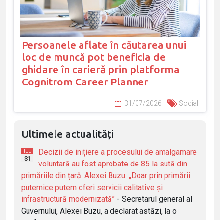
Persoanele aflate în căutarea unui
loc de muncă pot beneficia de
ghidare în carieră prin platforma
Cognitrom Career Planner
31/07/2026
Social
Ultimele actualități
Decizii de inițiere a procesului de amalgamare
IUL
31
voluntară au fost aprobate de 85 la sută din
primăriile din țară. Alexei Buzu: „Doar prin primării
puternice putem oferi servicii calitative și
infrastructură modernizată”
- Secretarul general al
Guvernului, Alexei Buzu, a declarat astăzi, la o