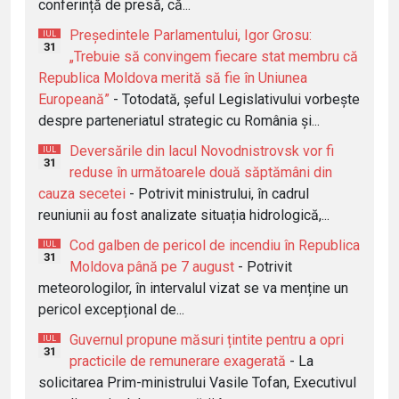
conferință de presă, că...
Președintele Parlamentului, Igor Grosu:
IUL
31
„Trebuie să convingem fiecare stat membru că
Republica Moldova merită să fie în Uniunea
Europeană”
- Totodată, șeful Legislativului vorbește
despre parteneriatul strategic cu România și...
Deversările din lacul Novodnistrovsk vor fi
IUL
31
reduse în următoarele două săptămâni din
cauza secetei
- Potrivit ministrului, în cadrul
reuniunii au fost analizate situația hidrologică,...
Cod galben de pericol de incendiu în Republica
IUL
31
Moldova până pe 7 august
- Potrivit
meteorologilor, în intervalul vizat se va menține un
pericol excepțional de...
Guvernul propune măsuri țintite pentru a opri
IUL
31
practicile de remunerare exagerată
- La
solicitarea Prim-ministrului Vasile Tofan, Executivul