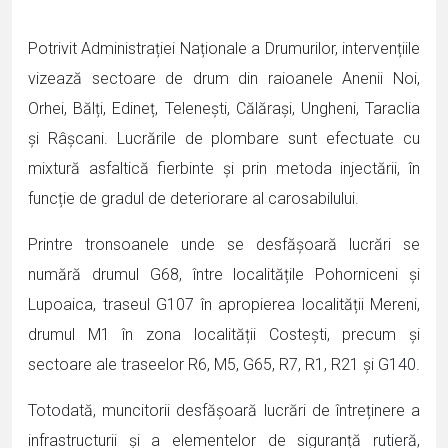
Potrivit Administrației Naționale a Drumurilor, intervențiile
vizează sectoare de drum din raioanele Anenii Noi,
Orhei, Bălți, Edineț, Telenești, Călărași, Ungheni, Taraclia
și Râșcani. Lucrările de plombare sunt efectuate cu
mixtură asfaltică fierbinte și prin metoda injectării, în
funcție de gradul de deteriorare al carosabilului.
Printre tronsoanele unde se desfășoară lucrări se
numără drumul G68, între localitățile Pohorniceni și
Lupoaica, traseul G107 în apropierea localității Mereni,
drumul M1 în zona localității Costești, precum și
sectoare ale traseelor R6, M5, G65, R7, R1, R21 și G140.
Totodată, muncitorii desfășoară lucrări de întreținere a
infrastructurii și a elementelor de siguranță rutieră,