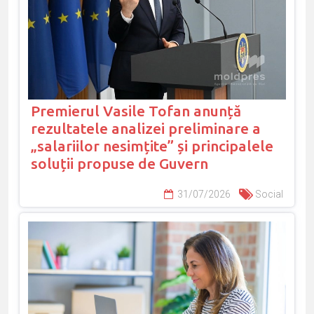
Premierul Vasile Tofan anunță
rezultatele analizei preliminare a
„salariilor nesimțite” și principalele
soluții propuse de Guvern
31/07/2026
Social