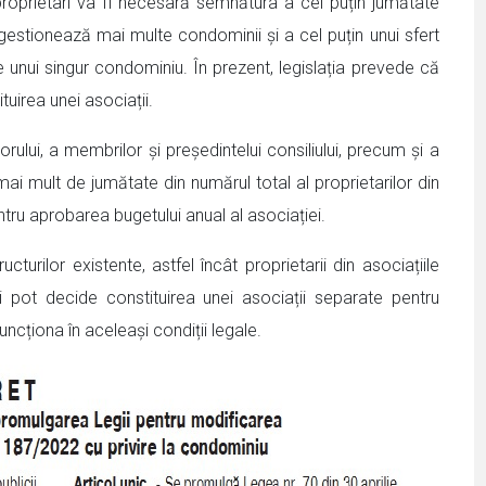
e proprietari va fi necesară semnătura a cel puțin jumătate
e gestionează mai multe condominii și a cel puțin unui sfert
te unui singur condominiu. În prezent, legislația prevede că
tuirea unei asociații.
lui, a membrilor și președintelui consiliului, precum și a
ai mult de jumătate din numărul total al proprietarilor din
ntru aprobarea bugetului anual al asociației.
cturilor existente, astfel încât proprietarii din asociațiile
pot decide constituirea unei asociații separate pentru
ncționa în aceleași condiții legale.