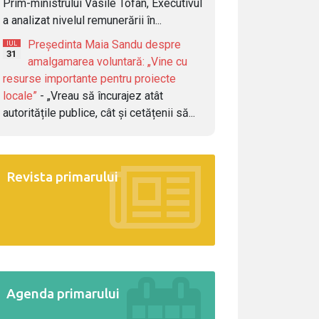
Prim-ministrului Vasile Tofan, Executivul
a analizat nivelul remunerării în...
Președinta Maia Sandu despre
IUL
31
amalgamarea voluntară: „Vine cu
resurse importante pentru proiecte
locale”
- „Vreau să încurajez atât
autoritățile publice, cât și cetățenii să...
Revista primarului
Agenda primarului