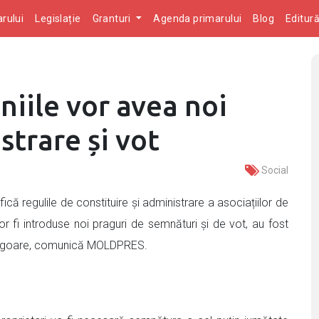
rului
Legislație
Granturi
Agenda primarului
Blog
Editur
iile vor avea noi
strare și vot
Social
ă regulile de constituire și administrare a asociațiilor de
or fi introduse noi praguri de semnături și de vot, au fost
 în vigoare, comunică MOLDPRES.