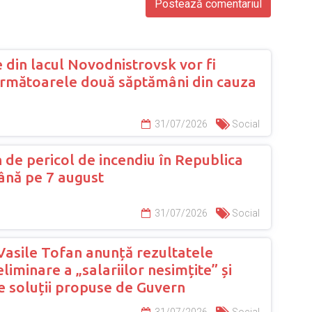
 din lacul Novodnistrovsk vor fi
următoarele două săptămâni din cauza
31/07/2026
Social
 de pericol de incendiu în Republica
nă pe 7 august
31/07/2026
Social
Vasile Tofan anunță rezultatele
eliminare a „salariilor nesimțite” și
e soluții propuse de Guvern