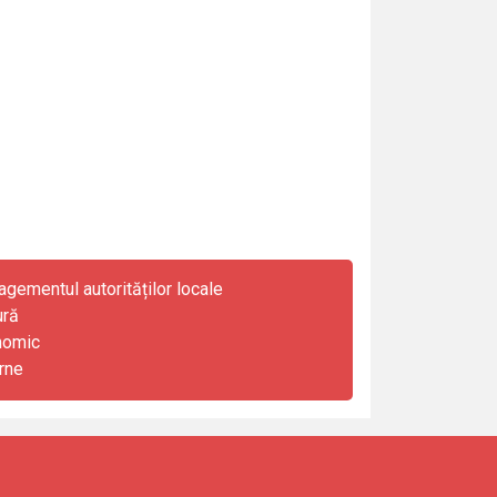
gementul autorităților locale
ură
nomic
rne