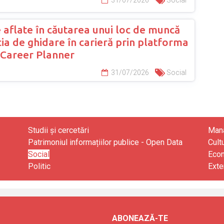
31/07/2026
Social
 aflate în căutarea unui loc de muncă
ia de ghidare în carieră prin platforma
Career Planner
31/07/2026
Social
Studii și cercetări
Mana
Patrimoniul informațiilor publice - Open Data
Cult
Social
Eco
Politic
Exte
ABONEAZĂ-TE