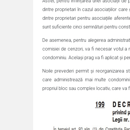
Astfel, pentru înființarea unei asociații d
dintre proprietari în cazul asociațiilor car
dintre proprietari pentru asociațiile aferen
sunt suficiente cinci semnături pentru consti
De asemenea, pentru alegerea administratoru
comisiei de cenzori, va fi necesar votul a m
condominiu. Același prag va fi aplicat și pe
Noile prevederi permit și reorganizarea stru
care administrează mai multe condominii 
propriul bloc sau complex locativ, care va fu