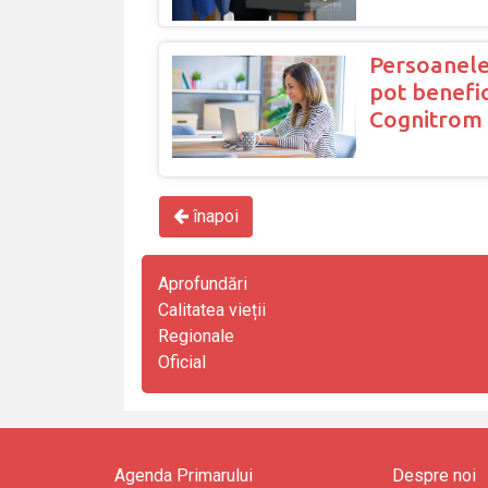
Persoanele
pot benefic
Cognitrom 
înapoi
Aprofundări
Calitatea vieții
Regionale
Oficial
Agenda Primarului
Despre noi