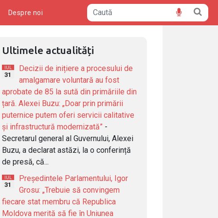
ă
Despre noi
Ultimele actualități
Decizii de inițiere a procesului de
IUL
31
amalgamare voluntară au fost
aprobate de 85 la sută din primăriile din
țară. Alexei Buzu: „Doar prin primării
puternice putem oferi servicii calitative
și infrastructură modernizată”
-
Secretarul general al Guvernului, Alexei
Buzu, a declarat astăzi, la o conferință
de presă, că...
Președintele Parlamentului, Igor
IUL
31
Grosu: „Trebuie să convingem
fiecare stat membru că Republica
Moldova merită să fie în Uniunea