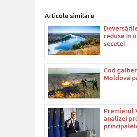
Articole similare
Deversările
reduse în 
secetei
Cod galben
Moldova pâ
Premierul 
analizei pr
principalel