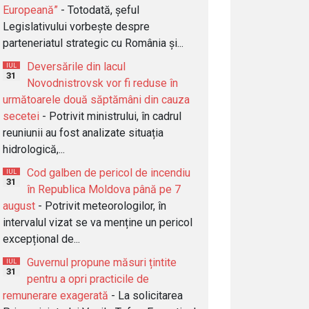
Europeană”
- Totodată, șeful
Legislativului vorbește despre
parteneriatul strategic cu România și...
Deversările din lacul
IUL
31
Novodnistrovsk vor fi reduse în
următoarele două săptămâni din cauza
secetei
- Potrivit ministrului, în cadrul
reuniunii au fost analizate situația
hidrologică,...
Cod galben de pericol de incendiu
IUL
31
în Republica Moldova până pe 7
august
- Potrivit meteorologilor, în
intervalul vizat se va menține un pericol
excepțional de...
Guvernul propune măsuri țintite
IUL
31
pentru a opri practicile de
remunerare exagerată
- La solicitarea