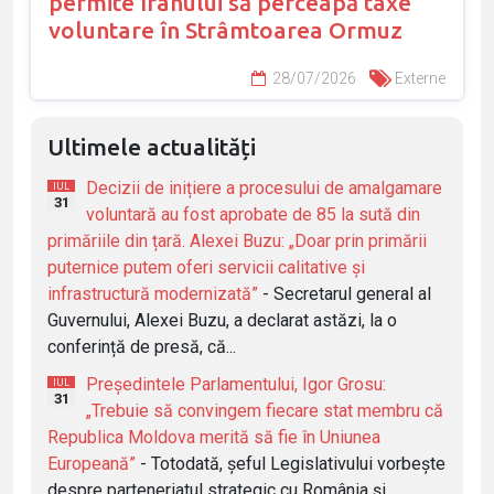
permite Iranului să perceapă taxe
voluntare în Strâmtoarea Ormuz
28/07/2026
Externe
Ultimele actualități
Decizii de inițiere a procesului de amalgamare
IUL
31
voluntară au fost aprobate de 85 la sută din
primăriile din țară. Alexei Buzu: „Doar prin primării
puternice putem oferi servicii calitative și
infrastructură modernizată”
- Secretarul general al
Guvernului, Alexei Buzu, a declarat astăzi, la o
conferință de presă, că...
Președintele Parlamentului, Igor Grosu:
IUL
31
„Trebuie să convingem fiecare stat membru că
Republica Moldova merită să fie în Uniunea
Europeană”
- Totodată, șeful Legislativului vorbește
despre parteneriatul strategic cu România și...