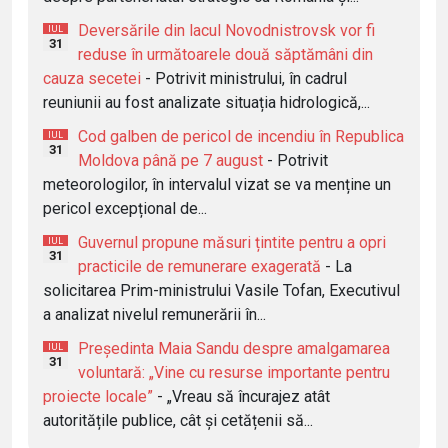
Deversările din lacul Novodnistrovsk vor fi
IUL
31
reduse în următoarele două săptămâni din
cauza secetei
- Potrivit ministrului, în cadrul
reuniunii au fost analizate situația hidrologică,...
Cod galben de pericol de incendiu în Republica
IUL
31
Moldova până pe 7 august
- Potrivit
meteorologilor, în intervalul vizat se va menține un
pericol excepțional de...
Guvernul propune măsuri țintite pentru a opri
IUL
31
practicile de remunerare exagerată
- La
solicitarea Prim-ministrului Vasile Tofan, Executivul
a analizat nivelul remunerării în...
Președinta Maia Sandu despre amalgamarea
IUL
31
voluntară: „Vine cu resurse importante pentru
proiecte locale”
- „Vreau să încurajez atât
autoritățile publice, cât și cetățenii să...