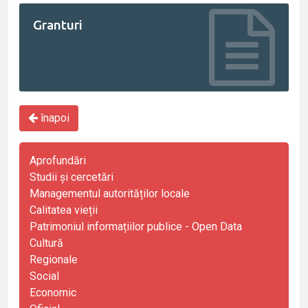
Granturi
înapoi
Aprofundări
Studii și cercetări
Managementul autorităților locale
Calitatea vieții
Patrimoniul informațiilor publice - Open Data
Cultură
Regionale
Social
Economic