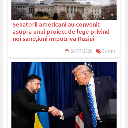
Senatorii americani au convenit
asupra unui proiect de lege privind
noi sancțiuni împotriva Rusiei
29/07/2026
Externe