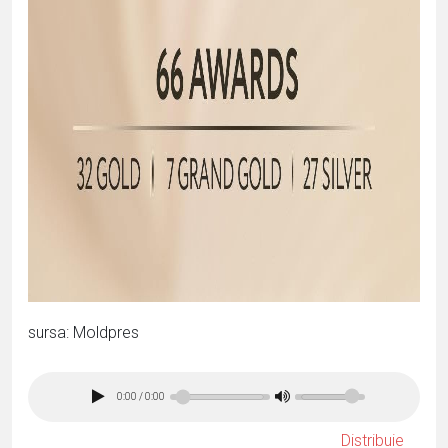
sursa: Moldpres
0:00
/
0:00
Distribuie