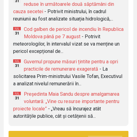
31
reduse în următoarele două săptămâni din
cauza secetei
- Potrivit ministrului, în cadrul
reuniunii au fost analizate situația hidrologică,...
Cod galben de pericol de incendiu în Republica
IUL
31
Moldova până pe 7 august
- Potrivit
meteorologilor, în intervalul vizat se va menține un
pericol excepțional de...
Guvernul propune măsuri țintite pentru a opri
IUL
31
practicile de remunerare exagerată
- La
solicitarea Prim-ministrului Vasile Tofan, Executivul
a analizat nivelul remunerării în...
Președinta Maia Sandu despre amalgamarea
IUL
31
voluntară: „Vine cu resurse importante pentru
proiecte locale”
- „Vreau să încurajez atât
autoritățile publice, cât și cetățenii să...