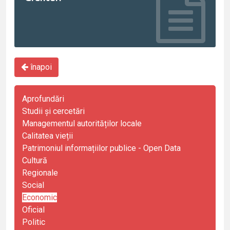
înapoi
Aprofundări
Studii și cercetări
Managementul autorităților locale
Calitatea vieții
Patrimoniul informațiilor publice - Open Data
Cultură
Regionale
Social
Economic
Oficial
Politic