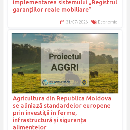
implementarea sistemului „Registrul
garanțiilor reale mobiliare”
31/07/2026
Economic
Agricultura din Republica Moldova
se aliniază standardelor europene
prin investiții în ferme,
infrastructură și siguranța
alimentelor