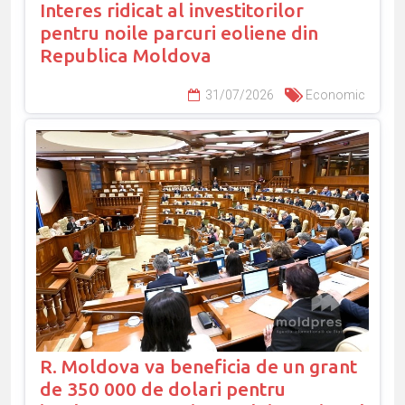
Interes ridicat al investitorilor
pentru noile parcuri eoliene din
Republica Moldova
31/07/2026
Economic
R. Moldova va beneficia de un grant
de 350 000 de dolari pentru