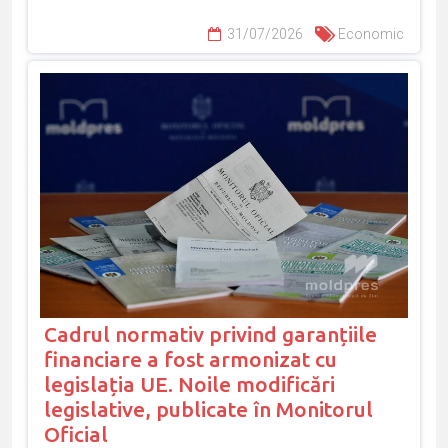
31/07/2026
Economic
Cadrul normativ privind garanțiile
financiare a fost armonizat cu
legislația UE. Noile modificări
legislative, publicate în Monitorul
Oficial