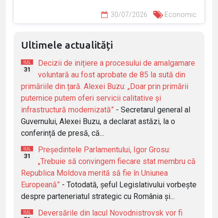
30/07/2026
Economic
Ultimele actualități
Decizii de inițiere a procesului de amalgamare
IUL
31
voluntară au fost aprobate de 85 la sută din
primăriile din țară. Alexei Buzu: „Doar prin primării
puternice putem oferi servicii calitative și
infrastructură modernizată”
- Secretarul general al
Guvernului, Alexei Buzu, a declarat astăzi, la o
conferință de presă, că...
Președintele Parlamentului, Igor Grosu:
IUL
31
„Trebuie să convingem fiecare stat membru că
Republica Moldova merită să fie în Uniunea
Europeană”
- Totodată, șeful Legislativului vorbește
despre parteneriatul strategic cu România și...
Deversările din lacul Novodnistrovsk vor fi
IUL