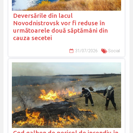
Deversările din lacul
Novodnistrovsk vor fi reduse în
următoarele două săptămâni din
cauza secetei
31/07/2026
Social
Cod galben de pericol de incendiu în