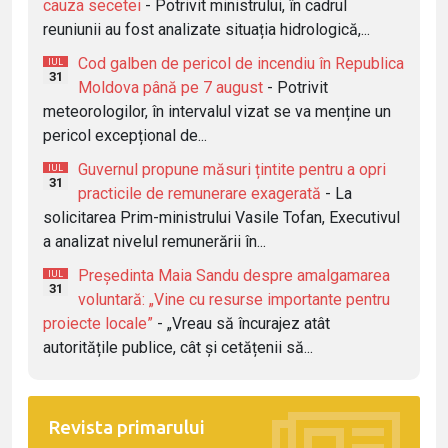
cauza secetei
- Potrivit ministrului, în cadrul
reuniunii au fost analizate situația hidrologică,...
Cod galben de pericol de incendiu în Republica
IUL
31
Moldova până pe 7 august
- Potrivit
meteorologilor, în intervalul vizat se va menține un
pericol excepțional de...
Guvernul propune măsuri țintite pentru a opri
IUL
31
practicile de remunerare exagerată
- La
solicitarea Prim-ministrului Vasile Tofan, Executivul
a analizat nivelul remunerării în...
Președinta Maia Sandu despre amalgamarea
IUL
31
voluntară: „Vine cu resurse importante pentru
proiecte locale”
- „Vreau să încurajez atât
autoritățile publice, cât și cetățenii să...
Revista primarului