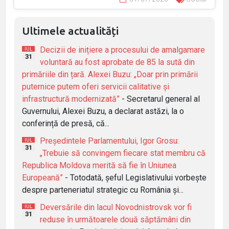
Ultimele actualități
Decizii de inițiere a procesului de amalgamare
IUL
31
voluntară au fost aprobate de 85 la sută din
primăriile din țară. Alexei Buzu: „Doar prin primării
puternice putem oferi servicii calitative și
infrastructură modernizată”
- Secretarul general al
Guvernului, Alexei Buzu, a declarat astăzi, la o
conferință de presă, că...
Președintele Parlamentului, Igor Grosu:
IUL
31
„Trebuie să convingem fiecare stat membru că
Republica Moldova merită să fie în Uniunea
Europeană”
- Totodată, șeful Legislativului vorbește
despre parteneriatul strategic cu România și...
Deversările din lacul Novodnistrovsk vor fi
IUL
31
reduse în următoarele două săptămâni din