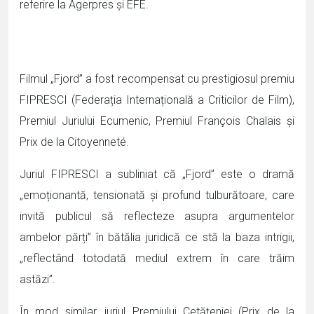
referire la Agerpres și EFE.
Filmul „Fjord” a fost recompensat cu prestigiosul premiu
FIPRESCI (Federația Internațională a Criticilor de Film),
Premiul Juriului Ecumenic, Premiul François Chalais și
Prix de la Citoyenneté.
Juriul FIPRESCI a subliniat că „Fjord” este o dramă
„emoționantă, tensionată și profund tulburătoare, care
invită publicul să reflecteze asupra argumentelor
ambelor părți” în bătălia juridică ce stă la baza intrigii,
„reflectând totodată mediul extrem în care trăim
astăzi”.
În mod similar, juriul Premiului Cetățeniei (Prix de la