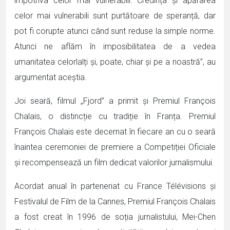
împotriva celor mai vulnerabili. Credința și apărarea
celor mai vulnerabili sunt purtătoare de speranță, dar
pot fi corupte atunci când sunt reduse la simple norme.
Atunci ne aflăm în imposibilitatea de a vedea
umanitatea celorlalți și, poate, chiar și pe a noastră”, au
argumentat aceștia.
Joi seară, filmul „Fjord” a primit și Premiul François
Chalais, o distincție cu tradiție în Franța. Premiul
François Chalais este decernat în fiecare an cu o seară
înaintea ceremoniei de premiere a Competiției Oficiale
și recompensează un film dedicat valorilor jurnalismului.
Acordat anual în parteneriat cu France Télévisions și
Festivalul de Film de la Cannes, Premiul François Chalais
a fost creat în 1996 de soția jurnalistului, Mei-Chen