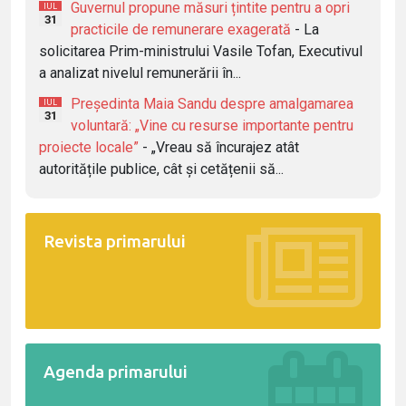
Guvernul propune măsuri țintite pentru a opri
IUL
31
practicile de remunerare exagerată
- La
solicitarea Prim-ministrului Vasile Tofan, Executivul
a analizat nivelul remunerării în...
Președinta Maia Sandu despre amalgamarea
IUL
31
voluntară: „Vine cu resurse importante pentru
proiecte locale”
- „Vreau să încurajez atât
autoritățile publice, cât și cetățenii să...
Revista primarului
Agenda primarului