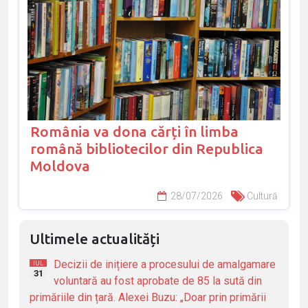
România va dona cărți în limba
română bibliotecilor din Republica
Moldova
28/07/2026
Cultură
Ultimele actualități
Decizii de inițiere a procesului de amalgamare
IUL
31
voluntară au fost aprobate de 85 la sută din
primăriile din țară. Alexei Buzu: „Doar prin primării