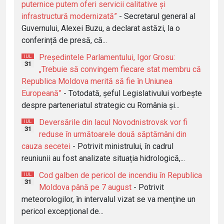
puternice putem oferi servicii calitative și
infrastructură modernizată”
- Secretarul general al
Guvernului, Alexei Buzu, a declarat astăzi, la o
conferință de presă, că...
Președintele Parlamentului, Igor Grosu:
IUL
31
„Trebuie să convingem fiecare stat membru că
Republica Moldova merită să fie în Uniunea
Europeană”
- Totodată, șeful Legislativului vorbește
despre parteneriatul strategic cu România și...
Deversările din lacul Novodnistrovsk vor fi
IUL
31
reduse în următoarele două săptămâni din
cauza secetei
- Potrivit ministrului, în cadrul
reuniunii au fost analizate situația hidrologică,...
Cod galben de pericol de incendiu în Republica
IUL
31
Moldova până pe 7 august
- Potrivit
meteorologilor, în intervalul vizat se va menține un
pericol excepțional de...