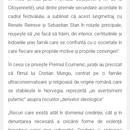
Citoyenneté), unul dintre premiile secundare acordate în
cadrul festivalului, a subliniat că acest lungmetraj, cu
Renate Reinsve și Sebastian Stan în rolurile principale,
reușește să „ne facă să trăim, din interior, certitudinile și
îndoielile unei familii care se confruntă cu o societate în
care fiecare are propriile motive și propriile convingeri”.
În ceea ce privește Premiul Ecumenic, jurații au precizat
că filmul lui Cristian Mungiu, centrat pe o familie
ultraconservatoare și religioasă de origine română care
se stabilește în Norvegia, reprezintă „un avertisment
puternic” asupra riscurilor „derivelor ideologice”.
„Riscuri care există atât în domeniul credinței, cât și în
denunțarea necesară a oricărei forme de violență