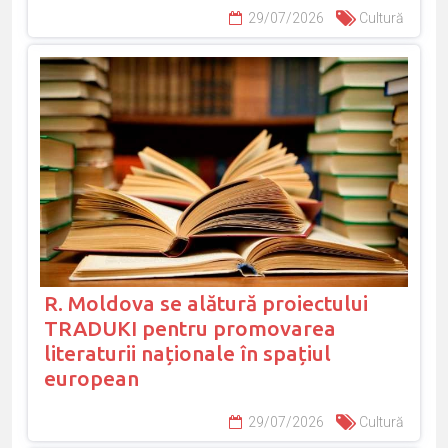
29/07/2026
Cultură
R. Moldova se alătură proiectului
TRADUKI pentru promovarea
literaturii naționale în spațiul
european
29/07/2026
Cultură