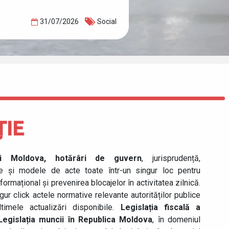
31/07/2026
Social
ȚIE
icii Moldova, hotărâri de guvern
, jurisprudență,
re și modele de acte toate într-un singur loc pentru
informațional și prevenirea blocajelor în activitatea zilnică.
ngur click actele normative relevante autorităților publice
timele actualizări disponibile.
Legislația fiscală a
Legislația muncii în Republica Moldova
, în domeniul