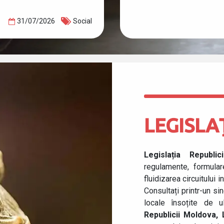
31/07/2026
Social
LEGISLA
Legislația Republ
regulamente, formula
fluidizarea circuitului 
Consultați printr-un si
locale însoțite de ul
Republicii Moldova, 