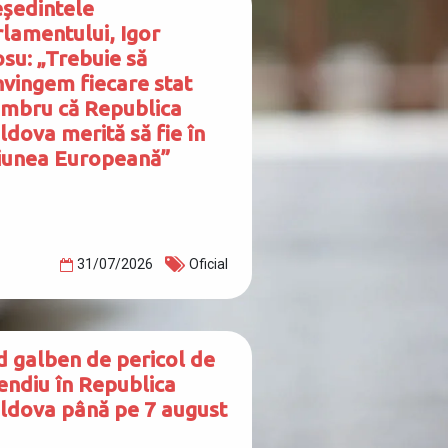
eședintele
lamentului, Igor
su: „Trebuie să
vingem fiecare stat
mbru că Republica
dova merită să fie în
iunea Europeană”
31/07/2026
Oficial
d galben de pericol de
endiu în Republica
ldova până pe 7 august