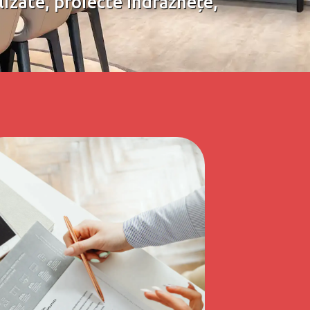
lizate, proiecte îndrăznețe,