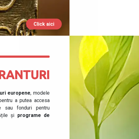
Click aici
RANTURI
duri europene
, modele
 pentru a putea accesa
e sau fonduri pentru
ățile și
programe de