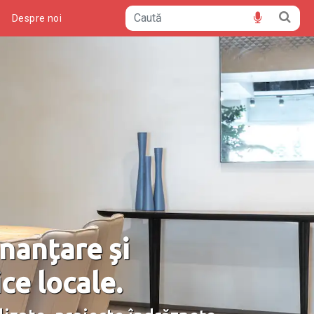
ă
Despre noi
nanțare și
ce locale.