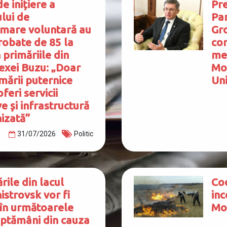
de inițiere a
Pr
lui de
Par
mare voluntară au
Gro
robate de 85 la
con
 primăriile din
me
lexei Buzu: „Doar
Mol
imării puternice
Un
feri servicii
ve și infrastructură
izată”
31/07/2026
Politic
rile din lacul
Co
strovsk vor fi
inc
în următoarele
Mo
ptămâni din cauza