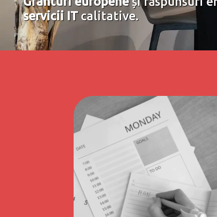
Granturi europene
și răspunsuri e
servicii IT
calitative.