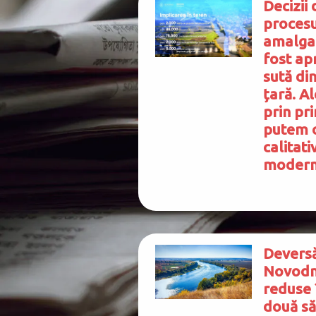
Decizii 
procesu
amalga
fost ap
sută din
țară. A
prin pr
putem o
calitati
modern
Deversă
Novodni
reduse 
două să