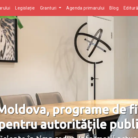
rului
Legislație
Granturi
Agenda primarului
Blog
Editur
 Moldova, programe de fi
entru autoritățile publi