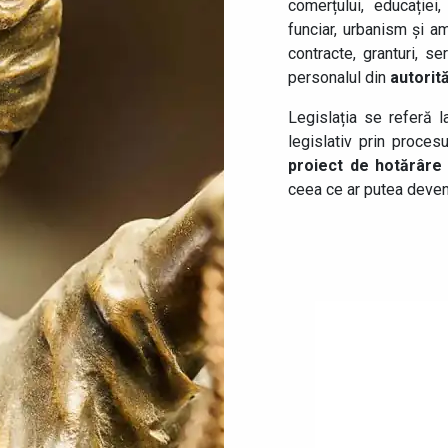
comerțului, educației, 
funciar, urbanism și ame
contracte, granturi, s
personalul din
autorită
Legislația se referă l
legislativ prin proces
proiect de hotărâre
ceea ce ar putea deveni