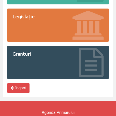
Legislație
Granturi
înapoi
Agenda Primarului