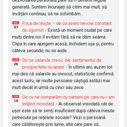
dezvoltarea personală pare să fi devenit regula
generală. Suntem încurajați să citim mai mult, să
învățăm continuu, să ne schimbăm...
Frica de liniște – de ce avem nevoie constant
IUL
07
de zgomot
- Există un moment ciudat pe care
mulți dintre noi îl evităm fără să ne dăm seama.
Clipa în care ajungem acasă, închidem ușa și, pentru
câteva secunde, nu se aude...
De ce salariile cresc, dar sentimentul de
IUN
26
prosperitate nu apare
- În ultimii ani, auzim tot
mai des că salariile au crescut, statisticile confirmă
acest lucru, iar multe persoane câștigă astăzi mai
mult decât în urmă cu cinci sau zece...
De ce ne comparăm cu oameni pe care nu i-am
IUN
19
întâlnit niciodată
- Ai observat vreodată cât de
ușor este să te simți insuficient după câteva minute
petrecute pe rețelele sociale? Vezi o persoană
care călătorește prin lume, alta care pare să...