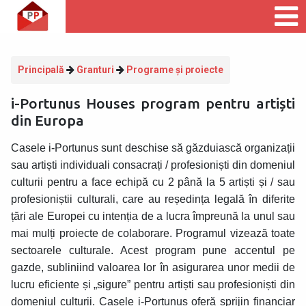
Principală
Granturi
Programe și proiecte
i-Portunus Houses program pentru artiști
din Europa
Casele i-Portunus sunt deschise să găzduiască organizații
sau artiști individuali consacrați / profesioniști din domeniul
culturii pentru a face echipă cu 2 până la 5 artiști și / sau
profesioniștii culturali, care au reședința legală în diferite
țări ale Europei cu intenția de a lucra împreună la unul sau
mai mulți proiecte de colaborare. Programul vizează toate
sectoarele culturale. Acest program pune accentul pe
gazde, subliniind valoarea lor în asigurarea unor medii de
lucru eficiente și „sigure” pentru artiști sau profesioniști din
domeniul culturii. Casele i-Portunus oferă sprijin financiar