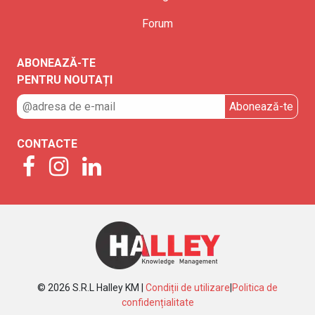
Forum
ABONEAZĂ-TE
PENTRU NOUTAȚI
CONTACTE
© 2026 S.R.L Halley KM |
Condiții de utilizare
|
Politica de
confidențialitate