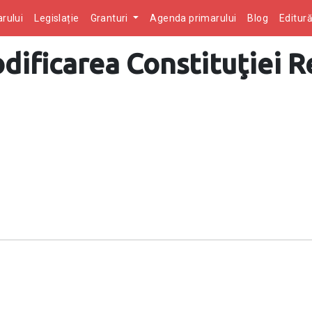
rului
Legislație
Granturi
Agenda primarului
Blog
Editur
ificarea Constituţiei Re