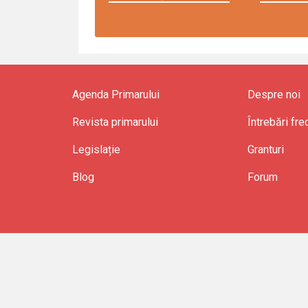
Agenda Primarului
Despre noi
Revista primarului
Întrebări fr
Legislație
Granturi
Blog
Forum