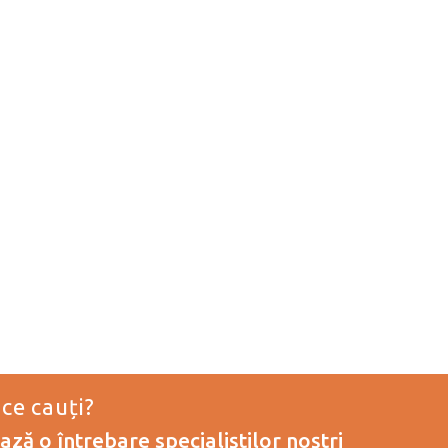
 ce cauți?
ză o întrebare specialiștilor noștri