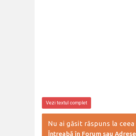
Vezi textul complet
Nu ai găsit răspuns la ceea
Întreabă în Forum
sau
Adresea