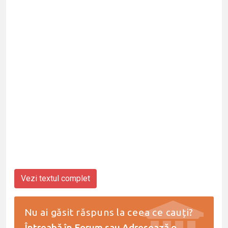
Vezi textul complet
Nu ai găsit răspuns la ceea ce cauți?
Întreabă în Forum
sau
Adresează o