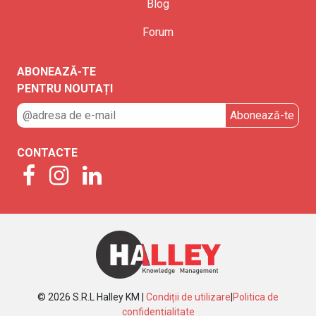
Blog
Forum
ABONEAZĂ-TE
PENTRU NOUTAȚI
CONTACTE
© 2026 S.R.L Halley KM |
Condiții de utilizare
|
Politica de
confidențialitate