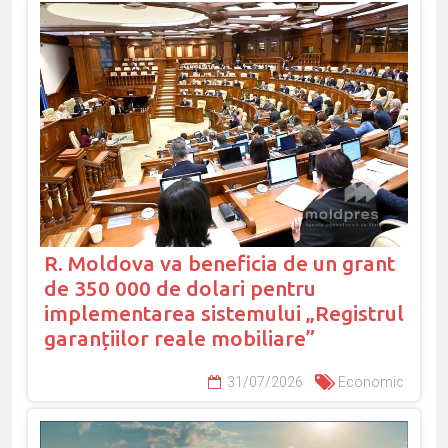
R. Moldova va beneficia de un grant
de 350 000 de dolari pentru
implementarea sistemului „Registrul
garanțiilor reale mobiliare”
31/07/2026
Economic