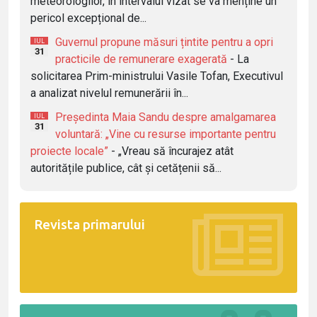
meteorologilor, în intervalul vizat se va menține un
pericol excepțional de...
Guvernul propune măsuri țintite pentru a opri
IUL
31
practicile de remunerare exagerată
- La
solicitarea Prim-ministrului Vasile Tofan, Executivul
a analizat nivelul remunerării în...
Președinta Maia Sandu despre amalgamarea
IUL
31
voluntară: „Vine cu resurse importante pentru
proiecte locale”
- „Vreau să încurajez atât
autoritățile publice, cât și cetățenii să...
Revista primarului