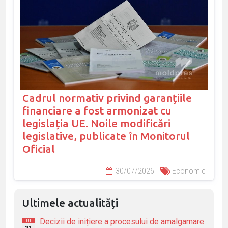
Cadrul normativ privind garanțiile
financiare a fost armonizat cu
legislația UE. Noile modificări
legislative, publicate în Monitorul
Oficial
30/07/2026
Economic
Ultimele actualități
Decizii de inițiere a procesului de amalgamare
IUL