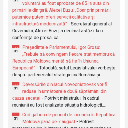
31
voluntară au fost aprobate de 85 la sută din
primăriile din țară. Alexei Buzu: „Doar prin primării
puternice putem oferi servicii calitative și
infrastructură modernizată”
- Secretarul general al
Guvernului, Alexei Buzu, a declarat astăzi, la o
conferință de presă, că...
Președintele Parlamentului, Igor Grosu:
IUL
31
„Trebuie să convingem fiecare stat membru că
Republica Moldova merită să fie în Uniunea
Europeană”
- Totodată, șeful Legislativului vorbește
despre parteneriatul strategic cu România și...
Deversările din lacul Novodnistrovsk vor fi
IUL
31
reduse în următoarele două săptămâni din
cauza secetei
- Potrivit ministrului, în cadrul
reuniunii au fost analizate situația hidrologică,...
Cod galben de pericol de incendiu în Republica
IUL
31
Moldova până pe 7 august
- Potrivit