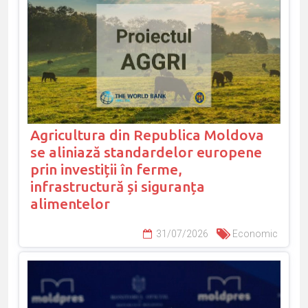
Agricultura din Republica Moldova
se aliniază standardelor europene
prin investiții în ferme,
infrastructură și siguranța
alimentelor
31/07/2026
Economic