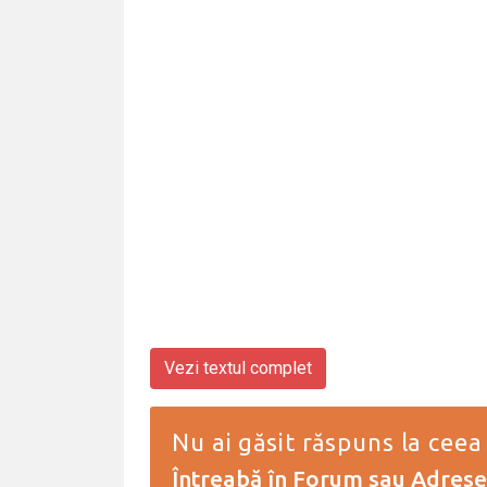
Vezi textul complet
Nu ai găsit răspuns la ceea
Întreabă în Forum
sau
Adresea