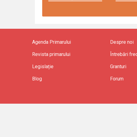
Agenda Primarului
Despre noi
Revista primarului
Întrebări fr
Legislație
Granturi
Blog
Forum