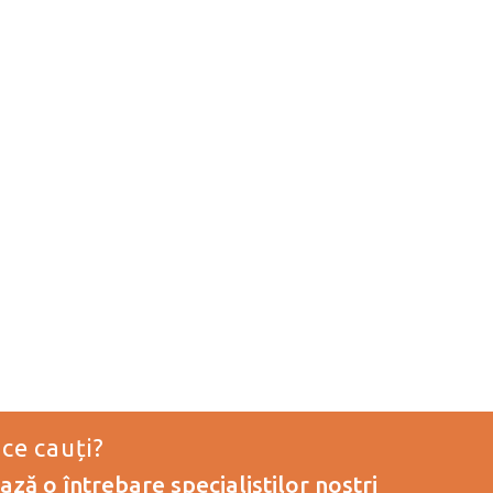
 ce cauți?
ză o întrebare specialiștilor noștri