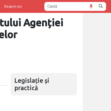
ă
Despre noi
tului Agenției
elor
Legislație și
practică