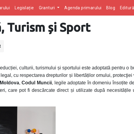
rului
Legislație
Granturi
Agenda primarului
Blog
Editur
, Turism și Sport
t
ducției, culturii, turismului și sportului este adoptată pentru o 
legal, cu respectarea drepturilor și libertăților omului, protecţiei 
i Moldova
,
Codul Muncii
, legile adoptate în domeniu însoțite de
ri, care pot fi descărcate direct și utilizate după necesitățile 