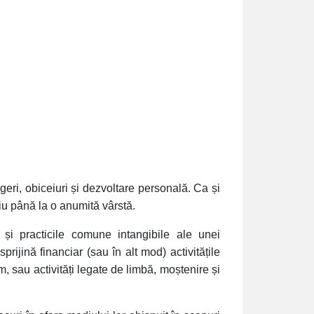
ngeri, obiceiuri și dezvoltare personală. Ca și
u până la o anumită vârstă.
 și practicile comune intangibile ale unei
rijină financiar (sau în alt mod) activitățile
lm, sau activități legate de limbă, moștenire și