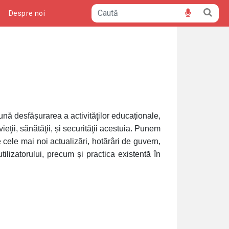
ă
Despre noi
bună desfășurarea a activităţilor educaționale,
vieţii, sănătăţii, și securităţii acestuia. Punem
 cele mai noi actualizări, hotărâri de guvern,
utilizatorului, precum și practica existentă în