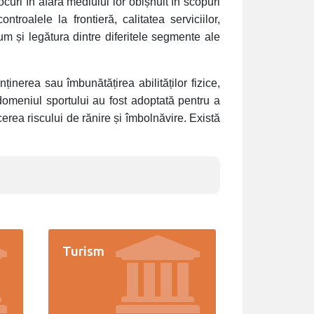
uri în afara mediului lor obișnuit în scopuri
troalele la frontieră, calitatea serviciilor,
um și legătura dintre diferitele segmente ale
ținerea sau îmbunătățirea abilităților fizice,
 domeniul sportului au fost adoptată pentru a
erea riscului de rănire și îmbolnăvire. Există
Turism