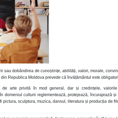
ii sau dobândirea de cunoștințe, abilități, valori, morale, convi
din Republica Moldova prevede că învățământul este obligatori
de arte privită în mod general, dar și credințele, valorile
în domeniul culturii reglementează, protejează, încurajează și sp
i pictura, sculptura, muzica, dansul, literatura și producția de fi