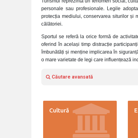
Turismul reprezintă un fenomen social, cultu
personale sau profesionale.
Legile adoptat
protecția mediului, conservarea siturilor și
călătoriei.
Sportul se referă la orice formă de activitat
oferind în același timp distracție participanț
îmbunătăți și menține implicarea în siguranță
o mare varietate de legi care influențează ind
Căutare avansată
Cultură
E