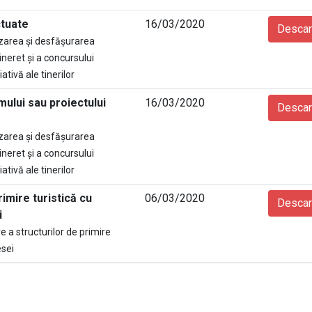
ctuate
16/03/2020
Descar
zarea şi desfăşurarea
ineret și a concursului
ativă ale tinerilor
mului sau proiectului
16/03/2020
Descar
zarea şi desfăşurarea
ineret și a concursului
ativă ale tinerilor
rimire turistică cu
06/03/2020
Descar
i
 a structurilor de primire
esei