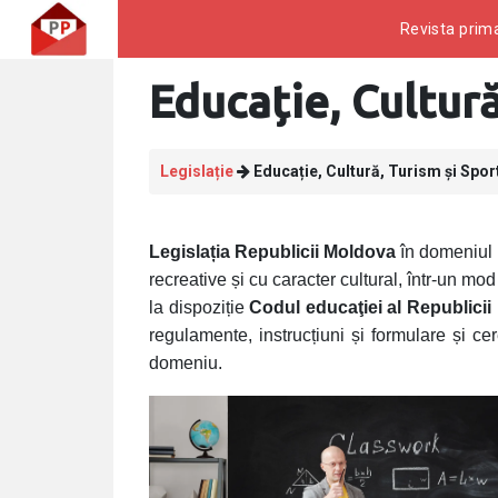
Revista prima
Educație, Cultură
Legislație
Educație, Cultură, Turism și Spor
Legislația Republicii Moldova
în domeniul e
recreative și cu caracter cultural, într-un mod 
la dispoziție
Codul educaţiei al Republici
regulamente, instrucțiuni și formulare și cere
domeniu.