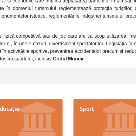
ral și economic care implică deplasarea oamenilor în țări sau loc
e în domeniul turismului reglementează protecția turiștilor, con
 monumentelor istorice, reglementările industriei turismului prec
e fizică competitivă sau de joc care are ca scop utilizarea, men
ilor și, în unele cazuri, divertisment spectatorilor.
Legislația în
 în activitățile sportive, prevenirea accidentelor precum și reduc
ustria sportului, inclusiv
Codul Muncii.
ducație
Sport