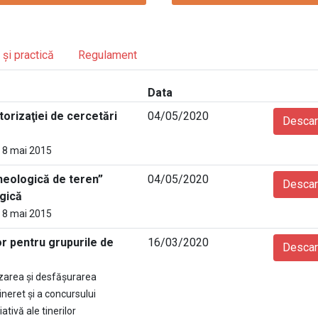
 și practică
Regulament
Data
orizaţiei de cercetări
04/05/2020
Descar
in 8 mai 2015
heologică de teren”
04/05/2020
Descar
gică
in 8 mai 2015
or pentru grupurile de
16/03/2020
Descar
zarea şi desfăşurarea
ineret și a concursului
ativă ale tinerilor