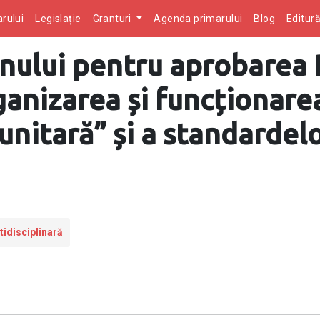
rului
Legislație
Granturi
Agenda primarului
Blog
Editur
nului pentru aprobarea
ganizarea și funcționarea
unitară” și a standarde
idisciplinară