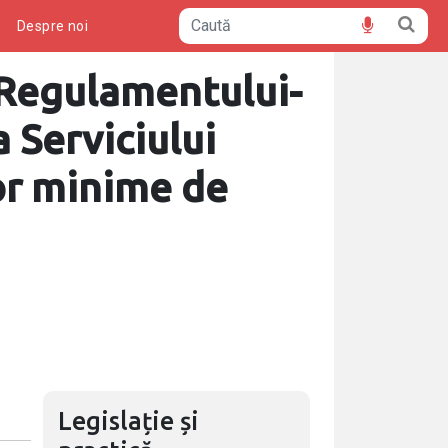
ă
Despre noi
 Regulamentului-
 Serviciului
lor minime de
Legislație și