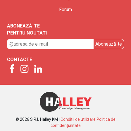
Forum
ABONEAZĂ-TE
PENTRU NOUTAȚI
CONTACTE
© 2026 S.R.L Halley KM |
Condiții de utilizare
|
Politica de
confidențialitate