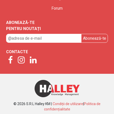
Forum
ABONEAZĂ-TE
PENTRU NOUTAȚI
CONTACTE
© 2026 S.R.L Halley KM |
Condiții de utilizare
|
Politica de
confidențialitate