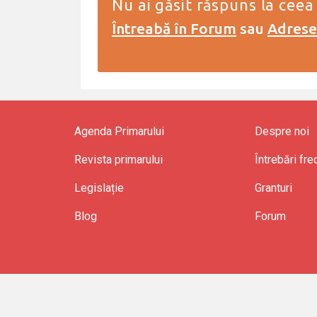
Nu ai găsit răspuns la ceea
Întreabă în Forum
sau
Adresea
Agenda Primarului
Despre noi
Revista primarului
Întrebări fr
Legislație
Granturi
Blog
Forum