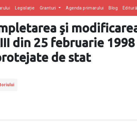
rului
Legislație
Granturi
Agenda primarului
Blog
Editur
pletarea şi modificarea 
III din 25 februarie 1998
protejate de stat
toriului