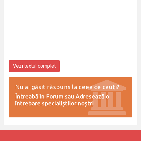
Vezi textul complet
Nu ai găsit răspuns la ceea ce cauți?
Întreabă în Forum
sau
Adresează o
întrebare specialiștilor noștri