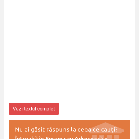
Vezi textul complet
Nu ai găsit răspuns la ceea ce cauți?
Întreabă în Forum
sau
Adresează o