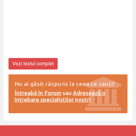
Vezi textul complet
Nu ai găsit răspuns la ceea ce cauți?
Întreabă în Forum
sau
Adresează o
întrebare specialiștilor noștri