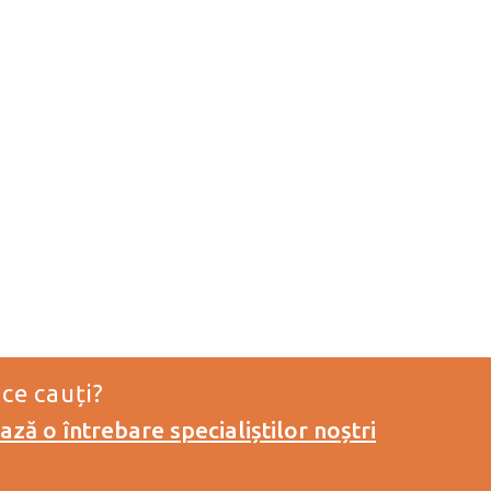
 ce cauți?
ză o întrebare specialiștilor noștri