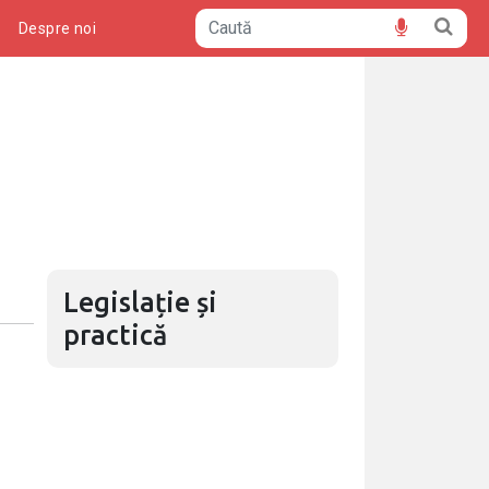
ă
Despre noi
Legislație și
practică