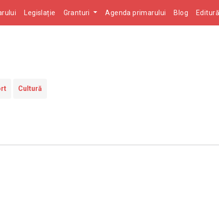
rului
Legislație
Granturi
Agenda primarului
Blog
Editur
rt
Cultură