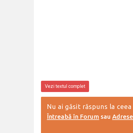
Vezi textul complet
Nu ai găsit răspuns la ceea
Întreabă în Forum
sau
Adresea