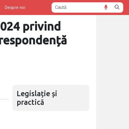
ă
Despre noi
2024 privind
orespondență
Legislație și
practică