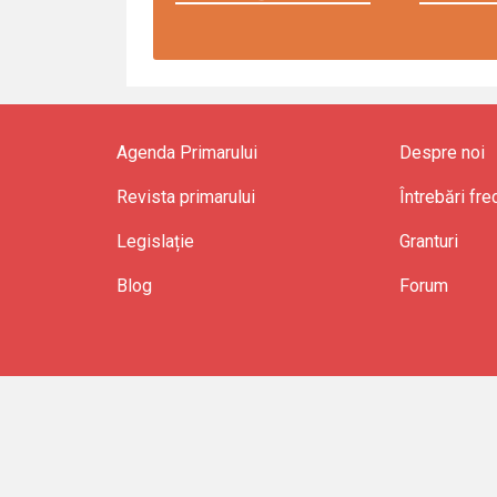
Agenda Primarului
Despre noi
Revista primarului
Întrebări fr
Legislație
Granturi
Blog
Forum