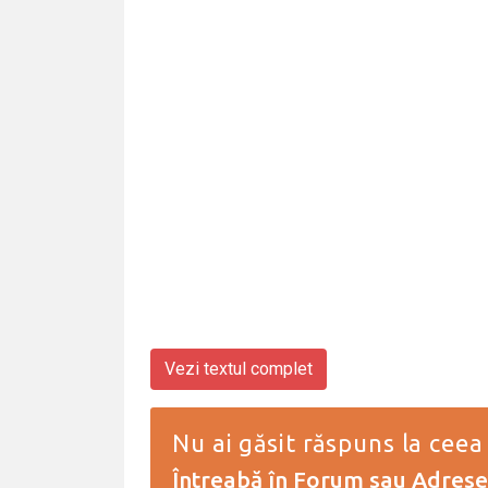
Vezi textul complet
Nu ai găsit răspuns la ceea
Întreabă în Forum
sau
Adresea