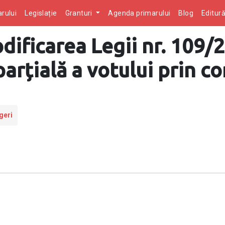
rului
Legislație
Granturi
Agenda primarului
Blog
Editur
ificarea Legii nr. 109/
arțială a votului prin c
geri