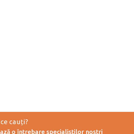
 ce cauți?
ză o întrebare specialiștilor noștri