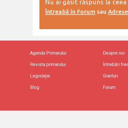
Nu ai găsit răspuns la ceea
Întreabă în Forum
sau
Adresea
Agenda Primarului
Despre noi
Revista primarului
Întrebări fr
Legislație
Granturi
Blog
Forum