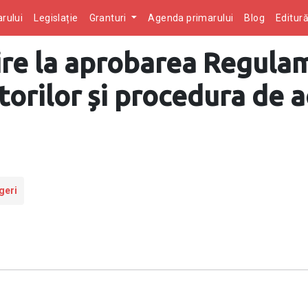
rului
Legislație
Granturi
Agenda primarului
Blog
Editur
ire la aprobarea Regula
torilor și procedura de a
geri