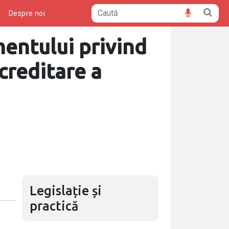
ă
Despre noi
mentului privind
creditare a
Legislație și
practică