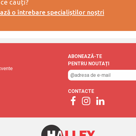
 ce cauți?
ză o întrebare specialiștilor noștri
ABONEAZĂ-TE
PENTRU NOUTAȚI
ecvente
CONTACTE